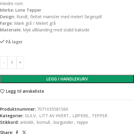
mindre rom.
Merke:
Lone Tepper
Design:
Rundt, flettet mønster med melert fargespill
Farge:
Mørk grå / Melert grå
Materiale:
Myk ullblanding med stabil bakside
På lager
LEGG I HANDLEKURV
Legg til ønskeliste
Produktnummer:
7071035581560
Kategorier:
GULV
,
LITT AV HVERT
,
LØPERE
,
TEPPER
Stikkord:
antiskli
,
bomull
,
burgunder
,
teppe
Share: