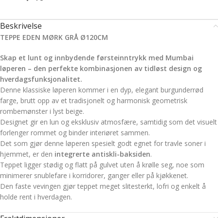
Beskrivelse
TEPPE EDEN MØRK GRÅ Ø120CM
Skap et lunt og innbydende førsteinntrykk med Mumbai
løperen – den perfekte kombinasjonen av tidløst design og
hverdagsfunksjonalitet.
Denne klassiske løperen kommer i en dyp, elegant burgunderrød
farge, brutt opp av et tradisjonelt og harmonisk geometrisk
rombemønster i lyst beige.
Designet gir en lun og eksklusiv atmosfære, samtidig som det visuelt
forlenger rommet og binder interiøret sammen.
Det som gjør denne løperen spesielt godt egnet for travle soner i
hjemmet, er den
integrerte antiskli-baksiden
.
Teppet ligger stødig og flatt på gulvet uten å krølle seg, noe som
minimerer snublefare i korridorer, ganger eller på kjøkkenet.
Den faste vevingen gjør teppet meget slitesterkt, lofri og enkelt å
holde rent i hverdagen.