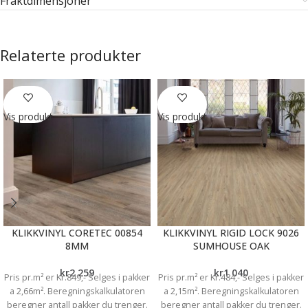
Fraktdimensjoner
Relaterte produkter
Vis produkt
Vis produkt
KLIKKVINYL CORETEC 00854
KLIKKVINYL RIGID LOCK 9026
8MM
SUMHOUSE OAK
kr
2 259
kr
1 040
Pris pr.m² er Kr.849,- Selges i pakker
Pris pr.m² er Kr.484,- Selges i pakker
a 2,66m². Beregningskalkulatoren
a 2,15m². Beregningskalkulatoren
beregner antall pakker du trenger.
beregner antall pakker du trenger.