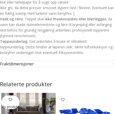
klut eller tørkepapir for å suge opp væske.
Ikke gni, da dette presser smusset dypere ned i fibrene. Eventuelt kan
en fuktig svamp med lunkent vann benyttes.
[
Vask og rens:
Teppet skal
ikke maskinvaskes eller bløtlegges
, da
vann kan skade skinnelementene og føre til krymping eller avfarging.
Ved behov for grundig rengjøring anbefales profesjonell tepperens
(kjemisk rens/renseri).
Teppeunderlag:
Det anbefales å bruke et sklisikkert
teppeunderlag.
Dette hindrer at løperen sklir, sikrer luftsirkulasjon og
beskytter underlaget mot eventuell friksjonssmitte.
Fraktdimensjoner
Relaterte produkter
Vis produkt