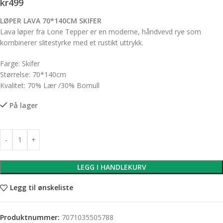
kr
499
LØPER LAVA 70*140CM SKIFER
Lava løper fra
Lone Tepper
er en moderne, håndvevd rye som
kombinerer slitestyrke med et rustikt uttrykk.
Farge: Skifer
Størrelse: 70*140cm
Kvalitet: 70% Lær /30% Bomull
På lager
LEGG I HANDLEKURV
Legg til ønskeliste
Produktnummer:
7071035505788