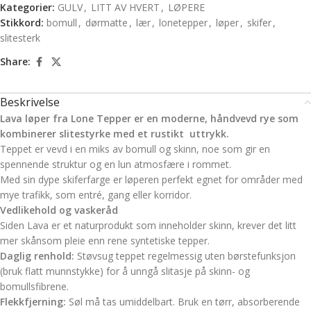
Kategorier:
GULV
,
LITT AV HVERT
,
LØPERE
Stikkord:
bomull
,
dørmatte
,
lær
,
lonetepper
,
løper
,
skifer
,
slitesterk
Share:
Beskrivelse
Lava løper fra
Lone Tepper
er en moderne, håndvevd rye som
kombinerer slitestyrke med et rustikt uttrykk.
Teppet er vevd i en miks av bomull og skinn, noe som gir en
spennende struktur og en lun atmosfære i rommet.
Med sin dype skiferfarge er løperen perfekt egnet for områder med
mye trafikk, som entré, gang eller korridor.
Vedlikehold og vaskeråd
Siden Lava er et naturprodukt som inneholder skinn, krever det litt
mer skånsom pleie enn rene syntetiske tepper.
Daglig renhold:
Støvsug teppet regelmessig uten børstefunksjon
(bruk flatt munnstykke) for å unngå slitasje på skinn- og
bomullsfibrene.
Flekkfjerning:
Søl må tas umiddelbart. Bruk en tørr, absorberende