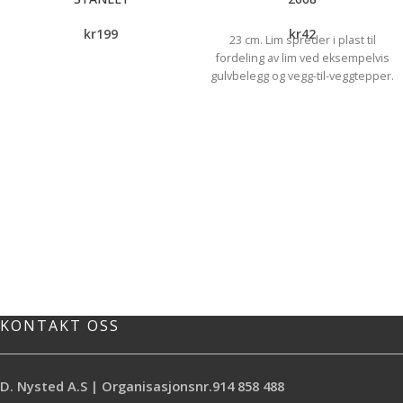
kr
199
kr
42
23 cm. Lim spreder i plast til
fordeling av lim ved eksempelvis
gulvbelegg og vegg-til-veggtepper.
KONTAKT OSS
D. Nysted A.S | Organisasjonsnr.914 858 488