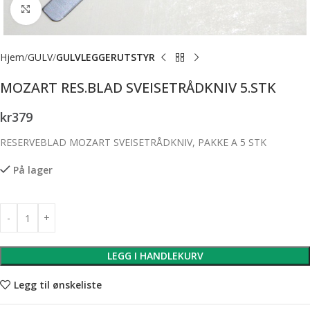
Forstørr bilde
Hjem
GULV
GULVLEGGERUTSTYR
MOZART RES.BLAD SVEISETRÅDKNIV 5.STK
kr
379
RESERVEBLAD MOZART SVEISETRÅDKNIV, PAKKE A 5 STK
På lager
LEGG I HANDLEKURV
Legg til ønskeliste