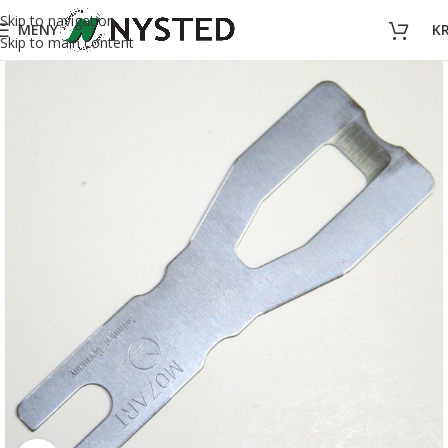
Skip to navigation
MENY
K
Skip to main content