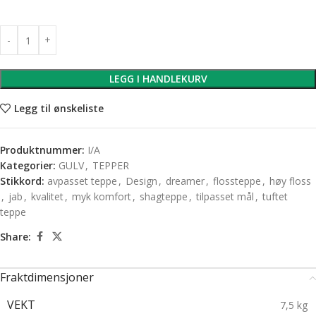
LEGG I HANDLEKURV
Legg til ønskeliste
Produktnummer:
I/A
Kategorier:
GULV
,
TEPPER
Stikkord:
avpasset teppe
,
Design
,
dreamer
,
flossteppe
,
høy floss
,
jab
,
kvalitet
,
myk komfort
,
shagteppe
,
tilpasset mål
,
tuftet
teppe
Share:
Fraktdimensjoner
VEKT
7,5 kg