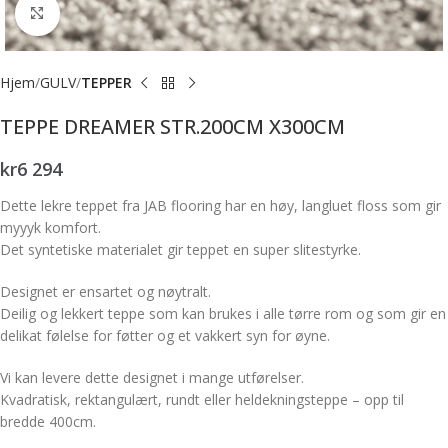
Forstørr bilde
Hjem
GULV
TEPPER
TEPPE DREAMER STR.200CM X300CM
kr
6 294
Dette lekre teppet fra JAB flooring har en høy, langluet floss som gir
myyyk komfort.
Det syntetiske materialet gir teppet en super slitestyrke.
Designet er ensartet og nøytralt.
Deilig og lekkert teppe som kan brukes i alle tørre rom og som gir en
delikat følelse for føtter og et vakkert syn for øyne.
Vi kan levere dette designet i mange utførelser.
Kvadratisk, rektangulært, rundt eller heldekningsteppe – opp til
bredde 400cm.