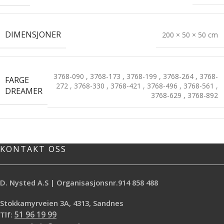
DIMENSJONER
200 × 50 × 50 cm
3768-090
,
3768-173
,
3768-199
,
3768-264
,
3768-
FARGE
272
,
3768-330
,
3768-421
,
3768-496
,
3768-561
,
DREAMER
3768-629
,
3768-892
KONTAKT OSS
D. Nysted A.S | Organisasjonsnr.914 858 488
Stokkamyrveien 3A, 4313, Sandnes
Tlf:
51 96 19 99