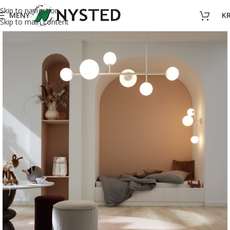
Skip to navigation
MENY
K
Skip to main content