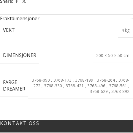
Share:
Fraktdimensjoner
VEKT
4 kg
DIMENSJONER
200 × 50 × 50 cm
3768-090
,
3768-173
,
3768-199
,
3768-264
,
3768-
FARGE
272
,
3768-330
,
3768-421
,
3768-496
,
3768-561
,
DREAMER
3768-629
,
3768-892
KONTAKT OSS