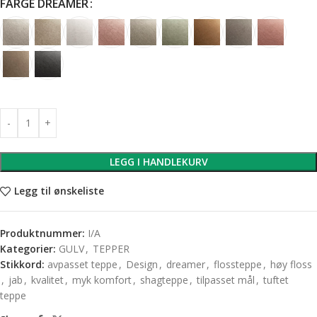
FARGE DREAMER
LEGG I HANDLEKURV
Legg til ønskeliste
Produktnummer:
I/A
Kategorier:
GULV
,
TEPPER
Stikkord:
avpasset teppe
,
Design
,
dreamer
,
flossteppe
,
høy floss
,
jab
,
kvalitet
,
myk komfort
,
shagteppe
,
tilpasset mål
,
tuftet
teppe