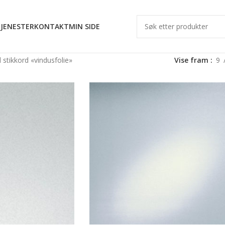
JENESTER
KONTAKT
MIN SIDE
stikkord «vindusfolie»
Vise fram
9