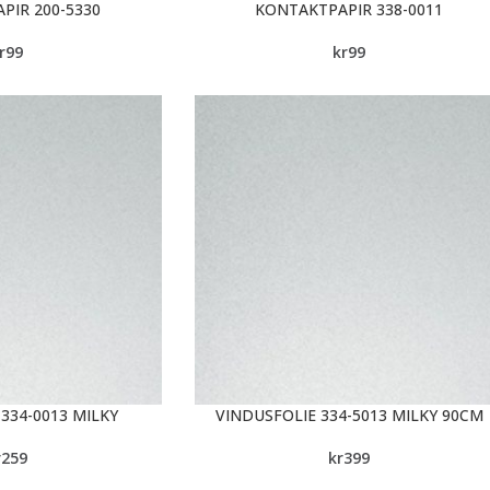
PIR 200-5330
KONTAKTPAPIR 338-0011
r
99
kr
99
334-0013 MILKY
VINDUSFOLIE 334-5013 MILKY 90CM
r
259
kr
399