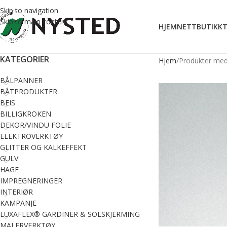
Skip to navigation
Skip to main content
HJEM
NETTBUTIKK
T
KATEGORIER
Hjem
Produkter med 
BÅLPANNER
BÅTPRODUKTER
BEIS
BILLIGKROKEN
DEKOR/VINDU FOLIE
ELEKTROVERKTØY
GLITTER OG KALKEFFEKT
GULV
HAGE
IMPREGNERINGER
INTERIØR
KAMPANJE
LUXAFLEX® GARDINER & SOLSKJERMING
MALERVERKTØY