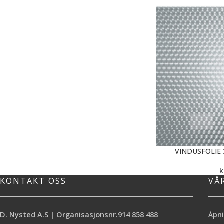
VINDUSFOLIE 
k
KONTAKT OSS
VÅ
D. Nysted A.S | Organisasjonsnr.914 858 488
Åpni