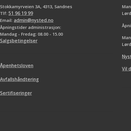
Stokkamyrveien 3A, 4313, Sandnes
Mand
Tlf:
51 96 19 99
Lø
Email:
admin@nysted.no
Åpni
Åpningstider administrasjon:
Mandag - Fredag: 08.00 - 15.00
Mand
Salgsbetingelser
Lørd
Nys
Åpenhetsloven
Vil 
Avfallshåndtering
Sertifiseringer