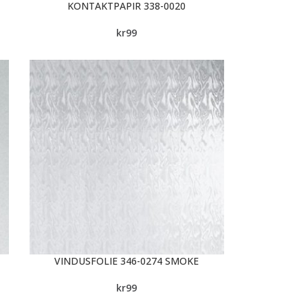
KONTAKTPAPIR 338-0020
kr
99
VINDUSFOLIE 346-0274 SMOKE
kr
99