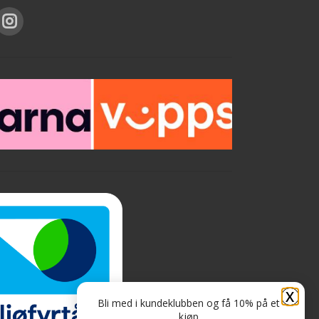
X
Bli med i kundeklubben og få 10% på et
kjøp