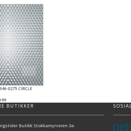
346-0275 CIRCLE
r
99
RE BUTIKKER
SOSIA
ngstider Butikk Stokkamyrveien 3a: