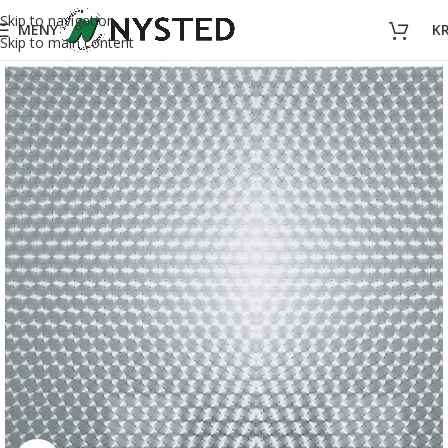
Skip to navigation
MENY
K
Skip to main content