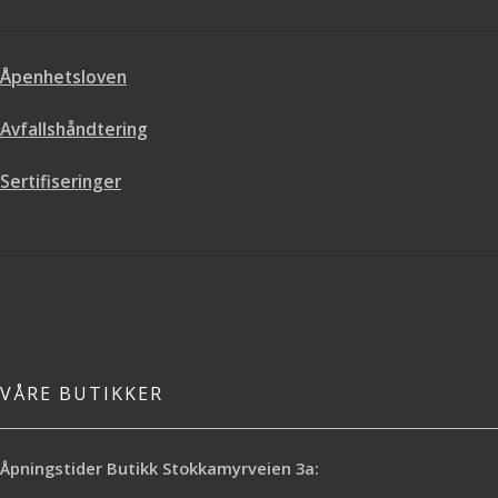
under. Mål: Denne er 90cm bred og
filmsnutt under. Mål: 45cm x 1,5m.
bestilles i metervis.
Åpenhetsloven
Avfallshåndtering
Sertifiseringer
VÅRE BUTIKKER
Åpningstider Butikk Stokkamyrveien 3a: