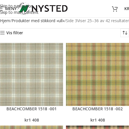
Skip to navigation
MENY
K
Skip to main content
Hjem
Produkter med stikkord «ull»
Side 3
Viser 25–36 av 42 resultater
Vis filter
BEACHCOMBER 1518 -001
BEACHCOMBER 1518 -002
kr
1 408
kr
1 408