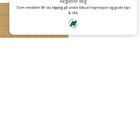
Registrer deg
Som medlem får du tilgang på unike tilbud inspirasjon og gode tips
& råd.
BELMONT LF0928-003
BELMONT LF0928-004
kr
1 660
kr
1 660