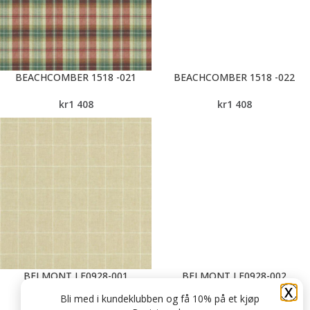
BEACHCOMBER 1518 -021
BEACHCOMBER 1518 -022
kr
1 408
kr
1 408
BELMONT LF0928-001
BELMONT LF0928-002
X
Bli med i kundeklubben og få 10% på et kjøp
kr
1 660
kr
1 660