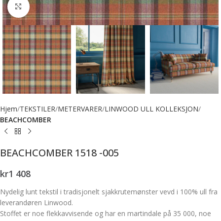
Forstørr bilde
Hjem
TEKSTILER
METERVARER
LINWOOD ULL KOLLEKSJON
BEACHCOMBER
BEACHCOMBER 1518 -005
kr
1 408
Nydelig lunt tekstil i tradisjonelt sjakkrutemønster vevd i 100% ull fra
leverandøren Linwood.
Stoffet er noe flekkavvisende og har en martindale på 35 000, noe