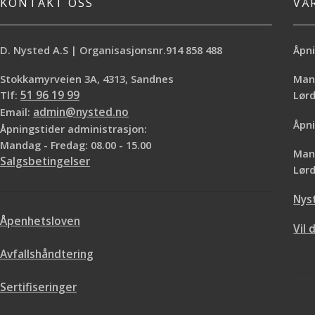
KONTAKT OSS
VÅ
D. Nysted A.S | Organisasjonsnr.914 858 488
Åpni
Stokkamyrveien 3A, 4313, Sandnes
Mand
Tlf:
51 96 19 99
Lø
Email:
admin@nysted.no
Åpni
Åpningstider administrasjon:
Mandag - Fredag: 08.00 - 15.00
Mand
Salgsbetingelser
Lørd
Nys
Åpenhetsloven
Vil 
Avfallshåndtering
Sertifiseringer