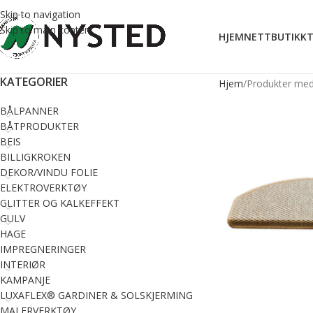
Skip to navigation
Skip to main content
HJEM
NETTBUTIKK
T
KATEGORIER
Hjem
Produkter med
BÅLPANNER
BÅTPRODUKTER
BEIS
BILLIGKROKEN
DEKOR/VINDU FOLIE
ELEKTROVERKTØY
GLITTER OG KALKEFFEKT
GULV
HAGE
IMPREGNERINGER
INTERIØR
KAMPANJE
LUXAFLEX® GARDINER & SOLSKJERMING
MALERVERKTØY