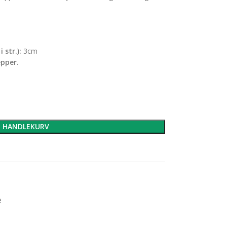
 str.):
3cm
epper.
I HANDLEKURV
e