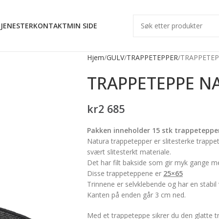
JENESTER
KONTAKT
MIN SIDE
Hjem
GULV
TRAPPETEPPER
TRAPPETEP
TRAPPETEPPE NA
kr
2 685
Pakken inneholder 15 stk trappeteppe
Natura trappetepper er slitesterke trapp
svært slitesterkt materiale.
Det har filt bakside som gir myk gange me
Disse trappeteppene er
25×65
Trinnene er selvklebende og har en stabil v
Kanten på enden går 3 cm ned.
Med et trappeteppe sikrer du den glatte t