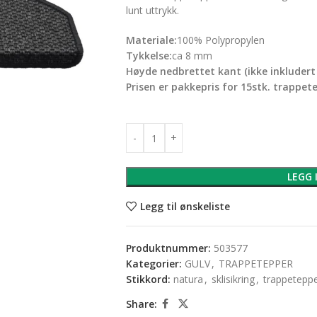
lunt uttrykk.
Materiale:
100% Polypropylen
Tykkelse:
ca 8 mm
Høyde nedbrettet kant (ikke inkludert i
Prisen er pakkepris for 15stk. trappet
LEGG 
Legg til ønskeliste
Produktnummer:
503577
Kategorier:
GULV
,
TRAPPETEPPER
Stikkord:
natura
,
sklisikring
,
trappetepp
Share: