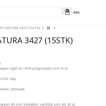
0
KR
0
PE NATURA 3427 (15STK)
TURA 3427 (15STK)
r.
etepper laget av 100% polypropylen som er et
d lite støy.
inkel i ytterkant.
rappen din mot skliulykker samtidig som det gir et