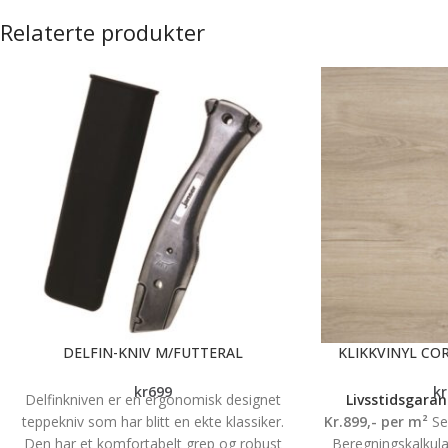
Relaterte produkter
DELFIN-KNIV M/FUTTERAL
KLIKKVINYL CO
kr
699
kr
Delfinkniven er en ergonomisk designet
Livsstidsgarant
teppekniv som har blitt en ekte klassiker.
Kr.899,- per m²
Sel
Den har et komfortabelt grep og robust
Beregningskalkula