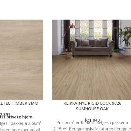
RETEC TIMBER 8MM
KLIKKVINYL RIGID LOCK 9026
SUMHOUSE OAK
2 391
i i private hjem!
kr
1 040
Pris pr.m² er Kr.484,- Selges i pakker a
ges i pakker a 2,66m².
2,15m². Beregningskalkulatoren beregne
toren beregner antall