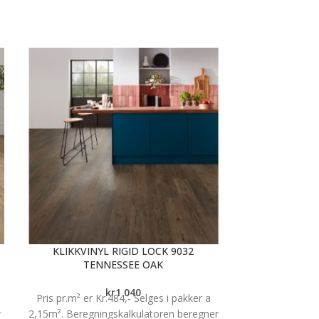
KLIKKVINYL RIGID LOCK 9032
MOZART SVEIS
TENNESSEE OAK
Kniv for rensk
kr
1 040
Pris pr.m² er Kr.484,- Selges i pakker a
påmontert a
r
2,15m². Beregningskalkulatoren beregner
tykkelse. Av