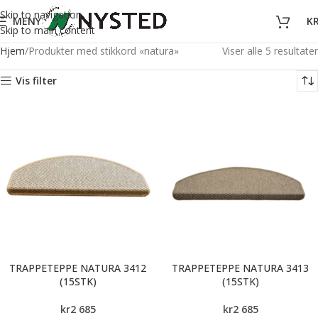
Skip to navigation
MENY
K
Skip to main content
Hjem
Produkter med stikkord «natura»
Viser alle 5 resultater
Vis filter
TRAPPETEPPE NATURA 3412
TRAPPETEPPE NATURA 3413
(15STK)
(15STK)
kr
2 685
kr
2 685