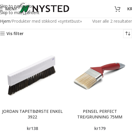
Skip to navigation
MENY
K
Skip to main content
Hjem
Produkter med stikkord «syntetbust»
Viser alle 2 resultater
Vis filter
JORDAN TAPETBØRSTE ENKEL
PENSEL PERFECT
3922
TRE/GRUNNING 75MM
kr
138
kr
179