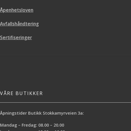
Gir særlig skarpe malekanter
Kan fjernes fullstendig etter 60
Åpenhetsloven
dager
Farger ikke gjennom
Avfallshåndtering
UV-lys- og vannresistent
Kan brukes med både vann- og
Sertifiseringer
løsemiddelbasert maling
Foreslåtte applikasjoner
Ømfintlige overflater
VÅRE BUTIKKER
Åpningstider Butikk Stokkamyrveien 3a:
Mandag – Fredag: 08.00 – 20.00