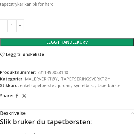
tapetstryker kan bli for hard.
LEGG I HANDLEKURV
Legg til ønskeliste
Produktnummer:
7311490028140
Kategorier:
MALERVERKTØY
,
TAPETSERINGSVERKTØY
Stikkord:
enkel tapetbørste
,
jordan
,
syntetbust
,
tapetbørste
Share:
Beskrivelse
Slik bruker du tapetbørsten: