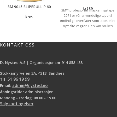
3M 9045 SLIPERULL P 60
kr
139
3M™ profesjonell maskeringstape
2071 er vår anvendelige tape til
kr
89
ømfintlige overflater som tapet eller
nymalte vegger. Den kan brukes
med både vann- og
løsemiddelbasert maling, har en
bredde på 24 mm og fås på 50 m
KONTAKT OSS
rull.
Få presise og skarpe malekanter,
også på ømfintlige overflater som
D. Nysted A.S | Organisasjonsnr.914 858 488
tapet eller nymalte vegger (etter
minst 24 timer), med 3M™
Stokkamyrveien 3A, 4313, Sandnes
profesjonell maskeringstape 2071.
Tlf:
51 96 19 99
Maskeringstapen er
Email:
admin@nysted.no
motstandsdyktig mot all maling,
både vann og løsemiddelbasert,
Åpningstider administrasjon:
uten at malingen flyter inn under
Mandag - Fredag: 08.00 - 15.00
tapen. Tapen kan enkelt fjernes
Salgsbetingelser
fullstendig etter 60 dager.
Ideell til ømfintlige overflater