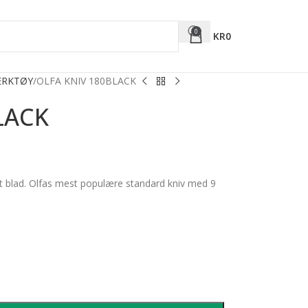
0
KR
0
ERKTØY
OLFA KNIV 180BLACK
LACK
t blad. Olfas mest populære standard kniv med 9