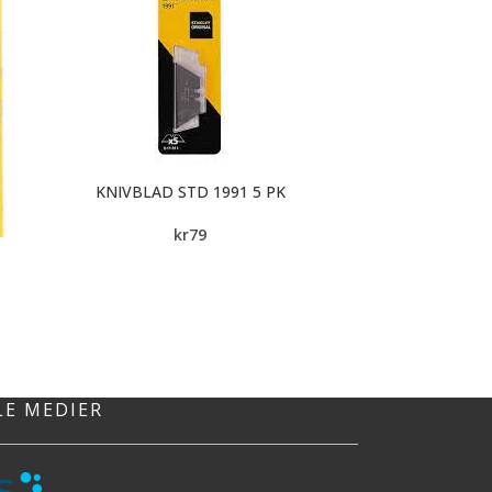
KNIVBLAD STD 1991 5 PK
kr
79
KONKRET
g
LE MEDIER