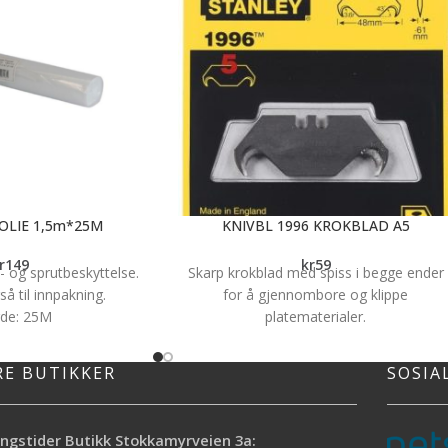
OLIE 1,5m*25M
KNIVBL 1996 KROKBLAD A5
r
149
kr
59
v- og sprutbeskyttelse.
Skarp krokblad med spiss i begge ender
å til innpakning.
for å gjennombore og klippe
de: 25M
platematerialer.
de: 1,5M
Spesielt dekke for gulv, gulvbelegg; tak o
se: 0,03MM
plastdekke, samt plastfolie.
RE BUTIKKER
SOSIA
ngstider Butikk Stokkamyrveien 3a: