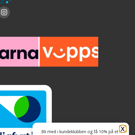
X
Bli med i kundeklubben og få 10% på et