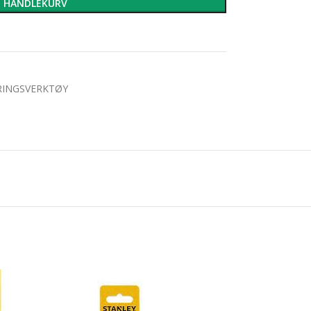
I HANDLEKURV
RINGSVERKTØY