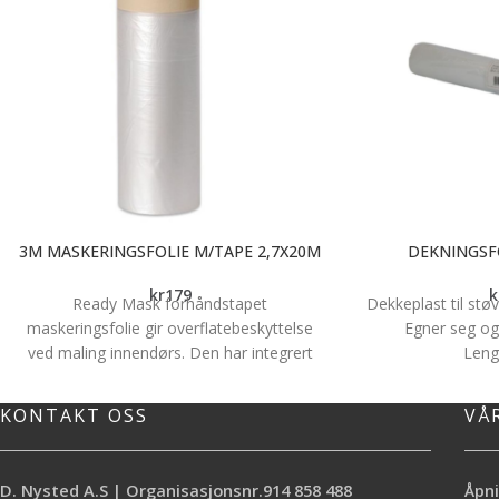
3M MASKERINGSFOLIE M/TAPE 2,7X20M
DEKNINGSF
kr
179
k
Ready Mask forhåndstapet
Dekkeplast til stø
maskeringsfolie gir overflatebeskyttelse
Egner seg ogs
ved maling innendørs. Den har integrert
Leng
maskeringstape, slik at den er lett å rulle
Bred
ut og legge på. Statisk festeevne hjelper
Tykkel
KONTAKT OSS
VÅ
folien med å holde seg på plass, slik at
den blir enda enklere å bruke.
Maskeringsfolien er ideell for jevne
D. Nysted A.S | Organisasjonsnr.914 858 488
Åpni