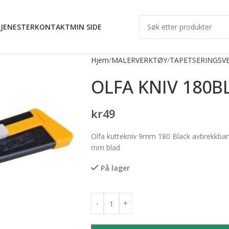
JENESTER
KONTAKT
MIN SIDE
Hjem
MALERVERKTØY
TAPETSERINGSV
OLFA KNIV 180B
kr
49
Olfa kuttekniv 9mm 180 Black avbrekkbar
mm blad
På lager