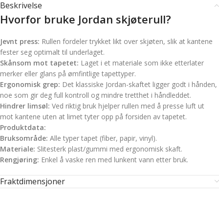
Beskrivelse
Hvorfor bruke Jordan skjøterull?
Jevnt press:
Rullen fordeler trykket likt over skjøten, slik at kantene
fester seg optimalt til underlaget.
Skånsom mot tapetet:
Laget i et materiale som ikke etterlater
merker eller glans på ømfintlige tapettyper.
Ergonomisk grep:
Det klassiske Jordan-skaftet ligger godt i hånden,
noe som gir deg full kontroll og mindre tretthet i håndleddet.
Hindrer limsøl:
Ved riktig bruk hjelper rullen med å presse luft ut
mot kantene uten at limet tyter opp på forsiden av tapetet.
Produktdata:
Bruksområde:
Alle typer tapet (fiber, papir, vinyl).
Materiale:
Slitesterk plast/gummi med ergonomisk skaft.
Rengjøring:
Enkel å vaske ren med lunkent vann etter bruk.
Fraktdimensjoner