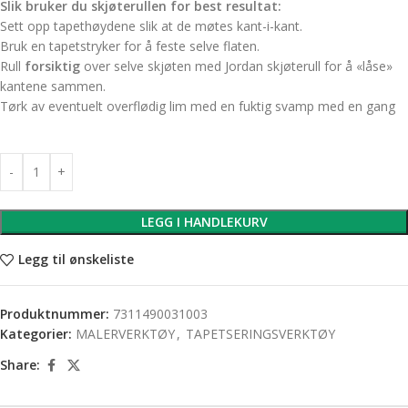
Slik bruker du skjøterullen for best resultat:
Sett opp tapethøydene slik at de møtes kant-i-kant.
Bruk en tapetstryker for å feste selve flaten.
Rull
forsiktig
over selve skjøten med Jordan skjøterull for å «låse»
kantene sammen.
Tørk av eventuelt overflødig lim med en fuktig svamp med en gang
LEGG I HANDLEKURV
Legg til ønskeliste
Produktnummer:
7311490031003
Kategorier:
MALERVERKTØY
,
TAPETSERINGSVERKTØY
Share: