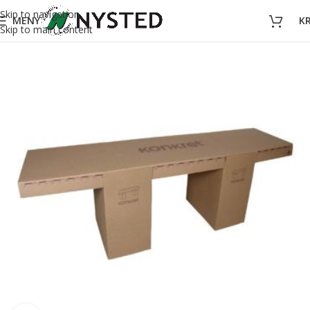
Skip to navigation
MENY
K
Skip to main content