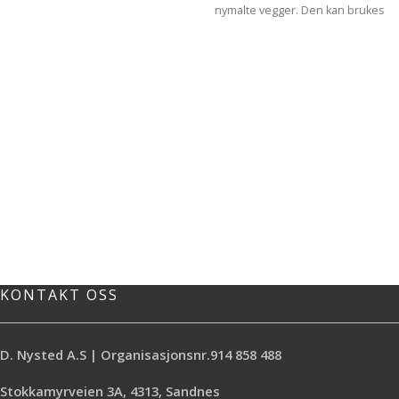
nymalte vegger. Den kan brukes
med både vann- og
løsemiddelbasert maling, har en
bredde på 24 mm og fås på 50 m
rull.
Få presise og skarpe malekanter,
også på ømfintlige overflater som
tapet eller nymalte vegger (etter
minst 24 timer), med 3M™
profesjonell maskeringstape 2071.
Maskeringstapen er
motstandsdyktig mot all maling,
både vann og løsemiddelbasert,
uten at malingen flyter inn under
tapen. Tapen kan enkelt fjernes
fullstendig etter 60 dager.
KONTAKT OSS
Ideell til ømfintlige overflater
Gir særlig skarpe malekanter
Kan fjernes fullstendig etter 60
D. Nysted A.S | Organisasjonsnr.914 858 488
dager
Farger ikke gjennom
Stokkamyrveien 3A, 4313, Sandnes