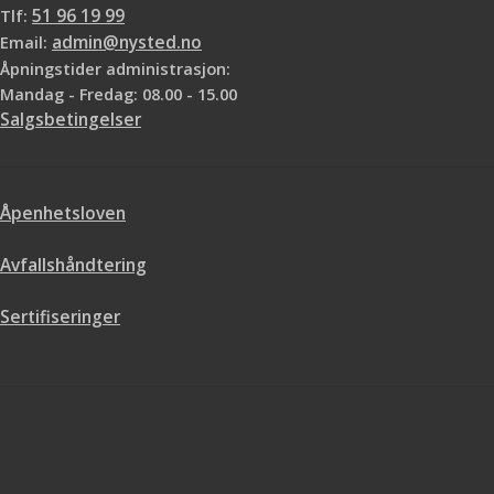
UV-lys- og vannresistent
Tlf:
51 96 19 99
Kan brukes med både vann- og
Email:
admin@nysted.no
løsemiddelbasert maling
Åpningstider administrasjon:
Foreslåtte applikasjoner
Mandag - Fredag: 08.00 - 15.00
Ømfintlige overflater
Salgsbetingelser
Åpenhetsloven
Avfallshåndtering
Sertifiseringer