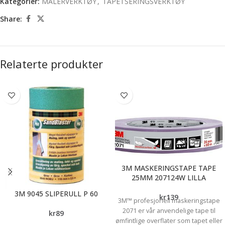
Kategorier:
MALERVERKTØY
,
TAPETSERINGSVERKTØY
Share:
Relaterte produkter
3M MASKERINGSTAPE TAPE
25MM 207124W LILLA
3M 9045 SLIPERULL P 60
kr
139
3M™ profesjonell maskeringstape
2071 er vår anvendelige tape til
kr
89
ømfintlige overflater som tapet eller