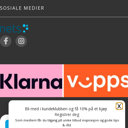
SOSIALE MEDIER
X
Bli med i kundeklubben og få 10% på et kjøp
Registrer deg
Som medlem får du tilgang på unike tilbud inspirasjon og gode tips
& råd.