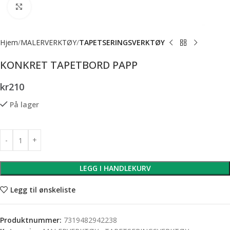
Forstørr bilde
Hjem
MALERVERKTØY
TAPETSERINGSVERKTØY
KONKRET TAPETBORD PAPP
kr
210
På lager
LEGG I HANDLEKURV
Legg til ønskeliste
Produktnummer:
7319482942238