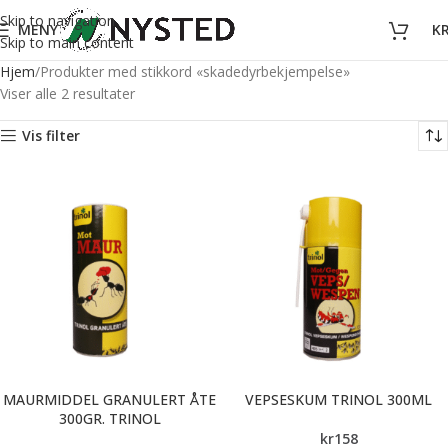
Skip to navigation
MENY
K
Skip to main content
Hjem
Produkter med stikkord «skadedyrbekjempelse»
Viser alle 2 resultater
Vis filter
MAURMIDDEL GRANULERT ÅTE
VEPSESKUM TRINOL 300ML
300GR. TRINOL
kr
158