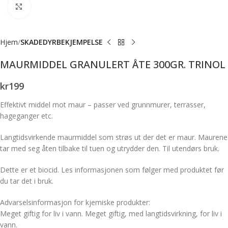
Forstørr bilde
Hjem
SKADEDYRBEKJEMPELSE
MAURMIDDEL GRANULERT ÅTE 300GR. TRINOL
kr
199
Effektivt middel mot maur – passer ved grunnmurer, terrasser,
hageganger etc.
Langtidsvirkende maurmiddel som strøs ut der det er maur. Maurene
tar med seg åten tilbake til tuen og utrydder den. Til utendørs bruk.
Dette er et biocid. Les informasjonen som følger med produktet før
du tar det i bruk.
Advarselsinformasjon for kjemiske produkter:
Meget giftig for liv i vann. Meget giftig, med langtidsvirkning, for liv i
vann.