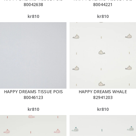
80042638
80044221
kr
810
kr
810
HAPPY DREAMS TISSUE POIS
HAPPY DREAMS WHALE
80046123
82941203
kr
810
kr
810