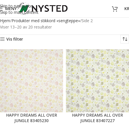
Skip to navigation
MENY
K
Skip to main content
Hjem
Produkter med stikkord «sengteppe»
Side 2
Viser 13–20 av 20 resultater
Vis filter
HAPPY DREAMS ALL OVER
HAPPY DREAMS ALL OVER
JUNGLE 83405230
JUNGLE 83407227