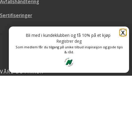
Avfallshåndtering
Sertifiseringer
X
Bli med i kundeklubben og få 10% på et kjøp
Registrer deg
Som medlem får du tilgang på unike tilbud inspirasjon og gode tips
& råd.
VÅRE BUTIKKER
Åpningstider Butikk Stokkamyrveien 3a:
Mandag – Fredag: 08.00 – 20.00
Lørdag: 10.00 – 16.00
Åpningstider Butikk Hoveveien 80: