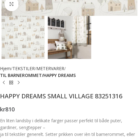
Forstørr bilde
Hjem
TEKSTILER
METERVARER
TIL BARNEROMMET/HAPPY DREAMS
HAPPY DREAMS SMALL VILLAGE 83251316
kr
810
En liten landsby i delikate farger passer perfekt til både puter,
gardiner, sengtepper –
ja til tekstiler generelt. Setter prikken over ièn til barnerommet, eller