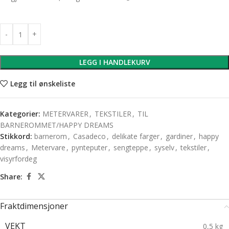
LEGG I HANDLEKURV
Legg til ønskeliste
Kategorier:
METERVARER
,
TEKSTILER
,
TIL
BARNEROMMET/HAPPY DREAMS
Stikkord:
barnerom
,
Casadeco
,
delikate farger
,
gardiner
,
happy
dreams
,
Metervare
,
pynteputer
,
sengteppe
,
syselv
,
tekstiler
,
visyrfordeg
Share:
Fraktdimensjoner
VEKT
0,5 kg