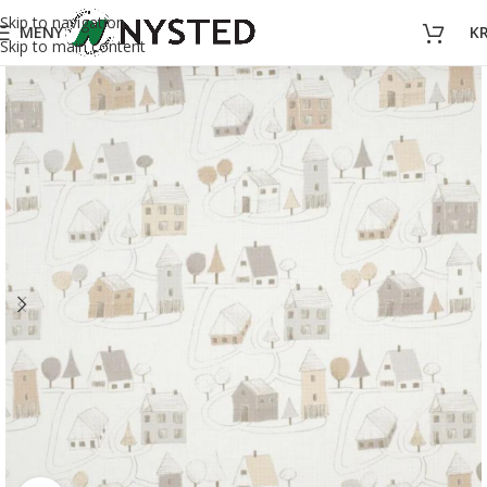
Skip to navigation
MENY
K
Skip to main content