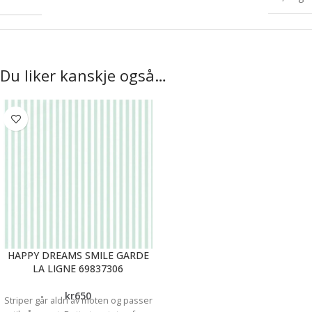
Du liker kanskje også…
HAPPY DREAMS SMILE GARDE
LA LIGNE 69837306
kr
650
Striper går aldri av moten og passer