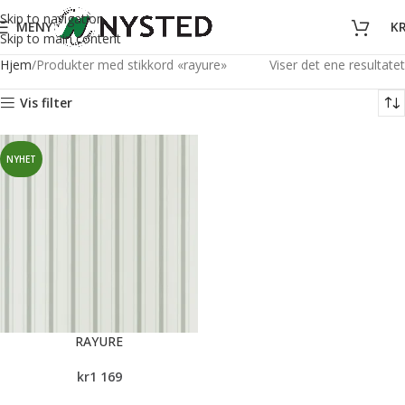
Skip to navigation
MENY
K
Skip to main content
Hjem
Produkter med stikkord «rayure»
Viser det ene resultatet
Vis filter
NYHET
RAYURE
kr
1 169