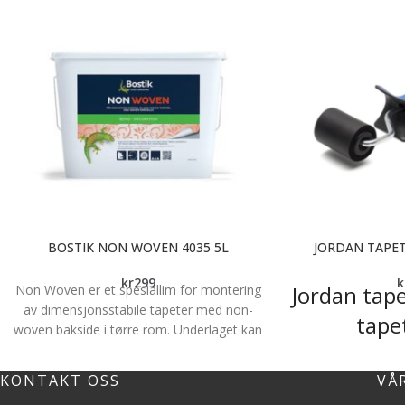
BOSTIK NON WOVEN 4035 5L
JORDAN TAPET
kr
299
k
Jordan tapet
Non Woven er et spesiallim for montering
av dimensjonsstabile tapeter med non-
tape
woven bakside i tørre rom. Underlaget kan
være sugende som gips-, spon- og
For utjevning av sk
trefiberplater, betong eller puss eller tette
er slettet ut. Jorda
KONTAKT OSS
VÅ
malte underlag. Limet kan påføres på
over skjøtene ette