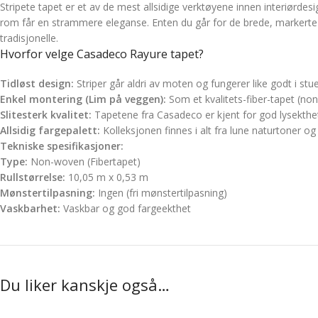
Stripete tapet er et av de mest allsidige verktøyene innen interiørdes
rom får en strammere eleganse. Enten du går for de brede, markerte s
tradisjonelle.
Hvorfor velge Casadeco Rayure tapet?
Tidløst design:
Striper går aldri av moten og fungerer like godt i 
Enkel montering (Lim på veggen):
Som et kvalitets-fiber-tapet (no
Slitesterk kvalitet:
Tapetene fra Casadeco er kjent for god lysekthe
Allsidig fargepalett:
Kolleksjonen finnes i alt fra lune naturtoner og 
Tekniske spesifikasjoner:
Type:
Non-woven (Fibertapet)
Rullstørrelse:
10,05 m x 0,53 m
Mønstertilpasning:
Ingen (fri mønstertilpasning)
Vaskbarhet:
Vaskbar og god fargeekthet
Du liker kanskje også…