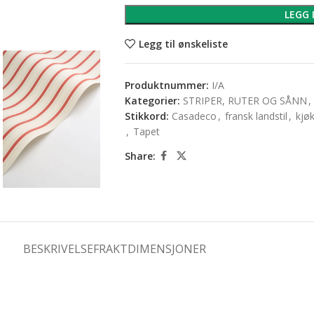
LEGG 
Legg til ønskeliste
Produktnummer:
I/A
Kategorier:
STRIPER, RUTER OG SÅNN
,
Stikkord:
Casadeco
,
fransk landstil
,
kjø
,
Tapet
Share:
BESKRIVELSE
FRAKTDIMENSJONER