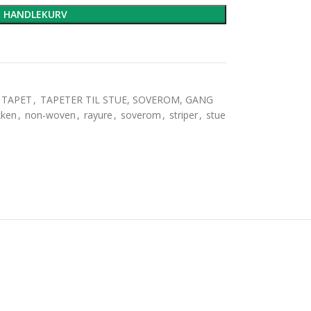
I HANDLEKURV
TAPET
,
TAPETER TIL STUE, SOVEROM, GANG
kken
,
non-woven
,
rayure
,
soverom
,
striper
,
stue