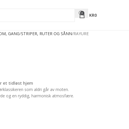
0
KR
0
ROM, GANG
STRIPER, RUTER OG SÅNN
RAYURE
r et tidløst hjem
iørklassikeren som aldri går av moten.
høyde og en ryddig, harmonisk atmosfære.