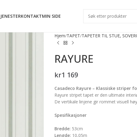
JENESTER
KONTAKT
MIN SIDE
Hjem
TAPET
TAPETER TIL STUE, SOVE
RAYURE
kr
1 169
Casadeco Rayure – Klassiske striper fo
Rayure stripet tapet er den ultimate inter
De vertikale linjene gir rommet visuell 
Spesifikasjoner
Bredde:
53cm
Lengde:
10,05m