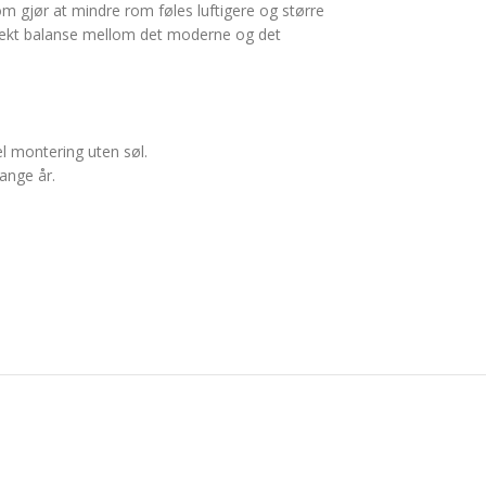
som gjør at mindre rom føles luftigere og større
erfekt balanse mellom det moderne og det
l montering uten søl.
ange år.