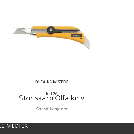
OLFA KNIV STOR
RULLESE
kr
126
Stor skarp Olfa kniv
Rullesett av enk
Spesifikasjoner
Ergonomisk grep
Allsidig og solid konstruksjon
LE MEDIER
Lang bladføring