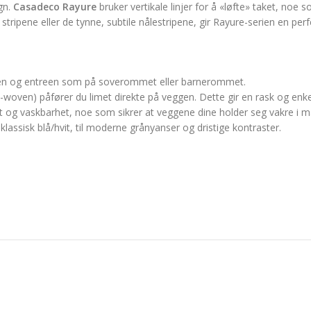
ign.
Casadeco Rayure
bruker vertikale linjer for å «løfte» taket, noe 
tripene eller de tynne, subtile nålestripene, gir Rayure-serien en p
stuen og entreen som på soverommet eller barnerommet.
n-woven) påfører du limet direkte på veggen. Dette gir en rask og enke
t og vaskbarhet, noe som sikrer at veggene dine holder seg vakre i m
klassisk blå/hvit, til moderne grånyanser og dristige kontraster.