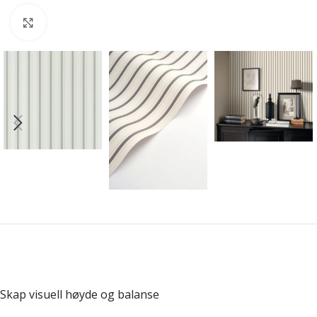
Forstørr bilde
Skap visuell høyde og balanse