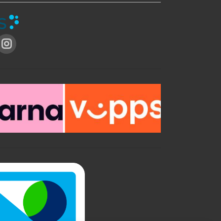
t
e
å
r
i