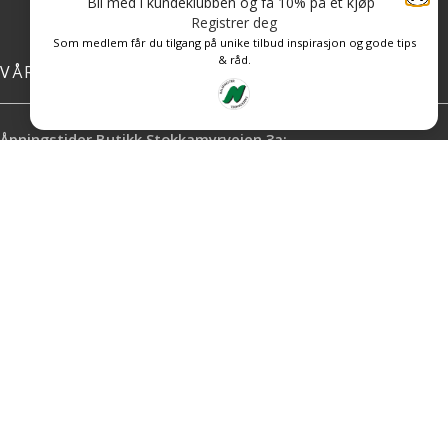
Bli med i kundeklubben og få 10% på et kjøp
Registrer deg
Som medlem får du tilgang på unike tilbud inspirasjon og gode tips
& råd.
VÅRE BUTIKKER
Åpningstider Butikk Stokkamyrveien 3a:
Mandag – Fredag: 08.00 – 20.00
Lørdag: 10.00 – 16.00
Åpningstider Butikk Hoveveien 80:
Mandag- : 09.00 – 19.00
Lørdag: 10.00 – 15.00
Nysted Kundeklubb
Vil du leie hos oss?