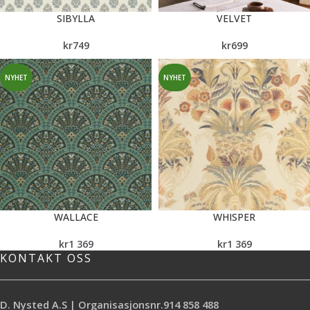
SIBYLLA
VELVET
kr
749
kr
699
NYHET
NYHET
WALLACE
WHISPER
kr
1 369
kr
1 369
KONTAKT OSS
D. Nysted A.S | Organisasjonsnr.914 858 488