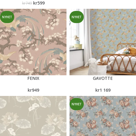
kr
599
kr
749
NYHET
NYHET
FENIX
GAVOTTE
kr
949
kr
1 169
NYHET