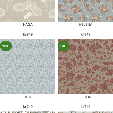
HAGA
HELENA
kr
949
kr
949
NYHET
NYHET
IDA
ISIDOR
kr
749
kr
749