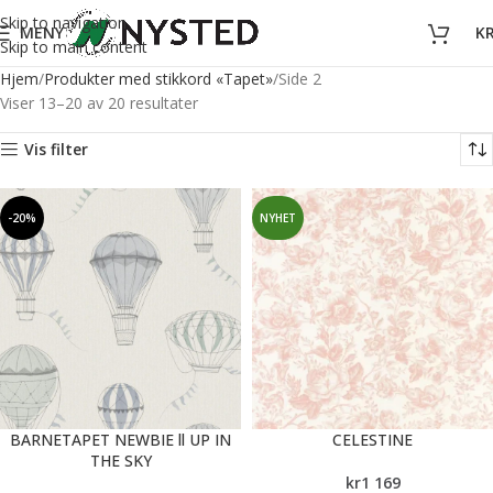
Skip to navigation
MENY
K
Skip to main content
Hjem
Produkter med stikkord «Tapet»
Side 2
Viser 13–20 av 20 resultater
Vis filter
-20%
NYHET
BARNETAPET NEWBIE ll UP IN
CELESTINE
THE SKY
kr
1 169