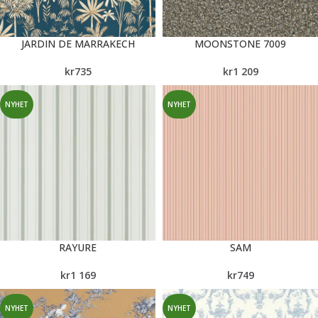
JARDIN DE MARRAKECH
MOONSTONE 7009
kr
735
kr
1 209
NYHET
NYHET
RAYURE
SAM
kr
1 169
kr
749
NYHET
NYHET