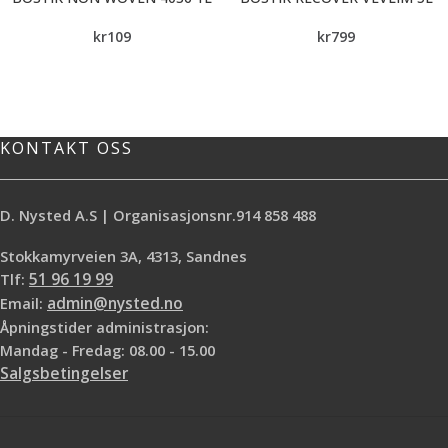
kr
109
kr
799
KONTAKT OSS
D. Nysted A.S | Organisasjonsnr.914 858 488
Stokkamyrveien 3A, 4313, Sandnes
Tlf:
51 96 19 99
Email:
admin@nysted.no
Åpningstider administrasjon:
Mandag - Fredag: 08.00 - 15.00
Salgsbetingelser