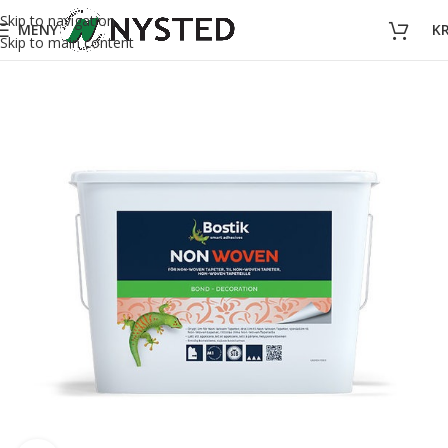
Skip to navigation
MENY
K
Skip to main content