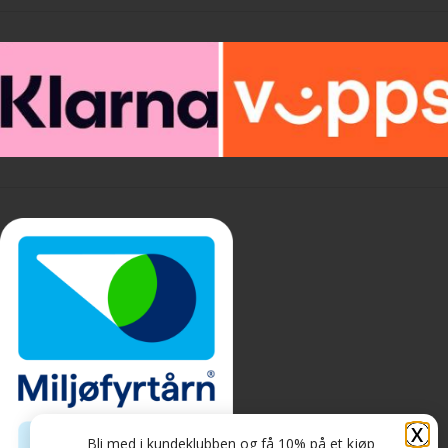
X
Bli med i kundeklubben og få 10% på et kjøp