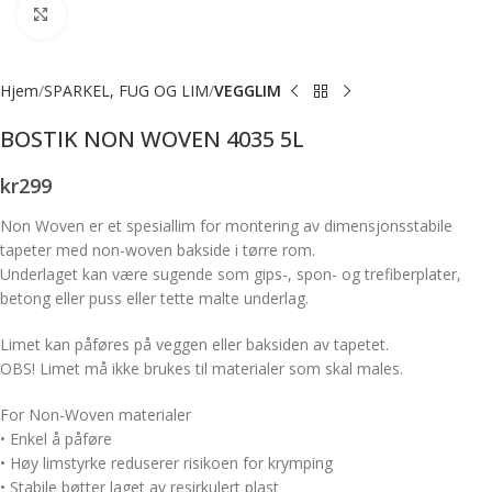
Forstørr bilde
Hjem
SPARKEL, FUG OG LIM
VEGGLIM
BOSTIK NON WOVEN 4035 5L
kr
299
Non Woven er et spesiallim for montering av dimensjonsstabile
tapeter med non-woven bakside i tørre rom.
Underlaget kan være sugende som gips-, spon- og trefiberplater,
betong eller puss eller tette malte underlag.
Limet kan påføres på veggen eller baksiden av tapetet.
OBS! Limet må ikke brukes til materialer som skal males.
For Non-Woven materialer
• Enkel å påføre
• Høy limstyrke reduserer risikoen for krymping
• Stabile bøtter laget av resirkulert plast