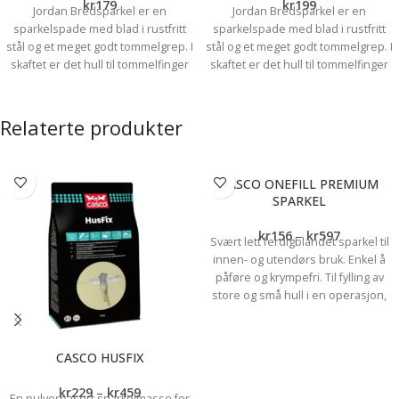
kr
179
kr
199
Jordan Bredsparkel er en
Jordan Bredsparkel er en
sparkelspade med blad i rustfritt
sparkelspade med blad i rustfritt
stål og et meget godt tommelgrep. I
stål og et meget godt tommelgrep. I
skaftet er det hull til tommelfinger
skaftet er det hull til tommelfinger
og det sørger for bedre kontroll og
og det sørger for bedre kontroll og
stabilitet. Det spesielle
stabilitet. Det spesielle
tommelgrepet minker og
tommelgrepet minker og
Relaterte produkter
belastningen i hånden.
belastningen i hånden.
Blad i rustfritt stål
Godt tommelgrep
CASCO ONEFILL PREMIUM
Lett å holde
SPARKEL
kr
156
–
kr
597
Svært lett ferdigblandet sparkel til
innen- og utendørs bruk. Enkel å
påføre og krympefri. Til fylling av
store og små hull i en operasjon,
fyller opp til 5 cm i en omgang.
Fester til gips, tre, spon, betong,
puss m.m. Onefill er overmalbar og
CASCO HUSFIX
lett å slipe. Må overmales ved bruk
utendørs. Forbruk: CA, 1,0 l pr. mm
kr
229
–
kr
459
En pulverbasert sparkelmasse for