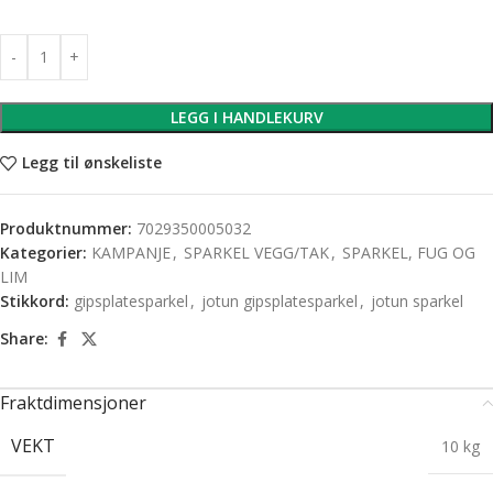
LEGG I HANDLEKURV
Legg til ønskeliste
Produktnummer:
7029350005032
Kategorier:
KAMPANJE
,
SPARKEL VEGG/TAK
,
SPARKEL, FUG OG
LIM
Stikkord:
gipsplatesparkel
,
jotun gipsplatesparkel
,
jotun sparkel
Share:
Fraktdimensjoner
VEKT
10 kg