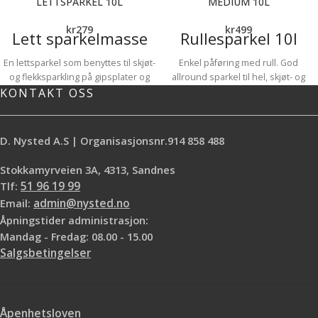
LETTSPARKEL 10L
MEDIUM 10L
kr
279
kr
499
Lett sparkelmasse
Rullesparkel 10l
En lettsparkel som benyttes til skjøt-
Enkel påføring med rull. God
og flekksparkling på gipsplater og
allround sparkel til hel, skjøt- og
KONTAKT OSS
andre bygningsplater.
flekksparkling. Benyttes på betong,
God å påføre
bygningsplater og glassfiberstrie.
God til strimling
Suveren på ikke-sugende underlag.
God slipbarhet
Gir fin og jevn overflate som kan
D. Nysted A.S | Organisasjonsnr.914 858 488
overmales.
Stokkamyrveien 3A, 4313, Sandnes
Tlf:
51 96 19 99
Email:
admin@nysted.no
Åpningstider administrasjon:
Mandag - Fredag: 08.00 - 15.00
Salgsbetingelser
Åpenhetsloven