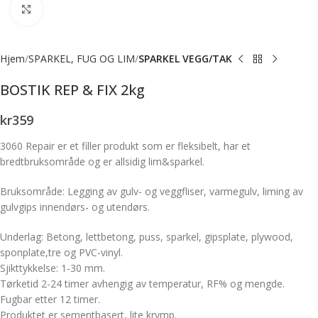
Forstørr bilde
Hjem
SPARKEL, FUG OG LIM
SPARKEL VEGG/TAK
BOSTIK REP & FIX 2kg
kr
359
3060 Repair er et filler produkt som er fleksibelt, har et
bredtbruksområde og er allsidig lim&sparkel.
Bruksområde: Legging av gulv- og veggfliser, varmegulv, liming av
gulvgips innendørs- og utendørs.
Underlag: Betong, lettbetong, puss, sparkel, gipsplate, plywood,
sponplate,tre og PVC-vinyl.
Sjikttykkelse: 1-30 mm.
Tørketid 2-24 timer avhengig av temperatur, RF% og mengde.
Fugbar etter 12 timer.
Produktet er sementbasert, lite krymp.