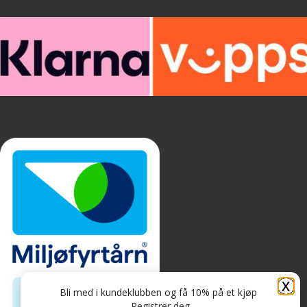
X
Bli med i kundeklubben og få 10% på et kjøp
Registrer deg