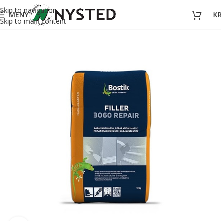
Skip to navigation
MENY
K
Skip to main content