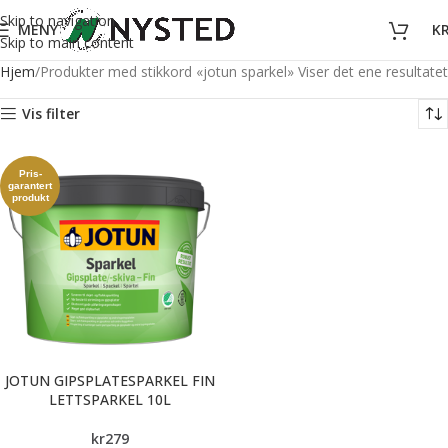
Skip to navigation
MENY
K
Skip to main content
Hjem
Produkter med stikkord «jotun sparkel»
Viser det ene resultatet
Vis filter
Pris-
garantert
produkt
JOTUN GIPSPLATESPARKEL FIN
LETTSPARKEL 10L
kr
279