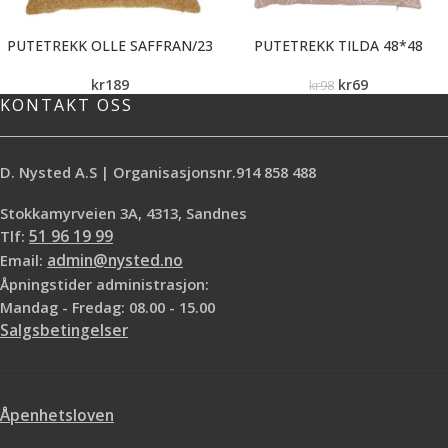
PUTETREKK OLLE SAFFRAN/23
PUTETREKK TILDA 48*48
kr
189
kr
69
kr
98
KONTAKT OSS
D. Nysted A.S | Organisasjonsnr.914 858 488
Stokkamyrveien 3A, 4313, Sandnes
Tlf:
51 96 19 99
Email:
admin@nysted.no
Åpningstider administrasjon:
Mandag - Fredag: 08.00 - 15.00
Salgsbetingelser
Åpenhetsloven