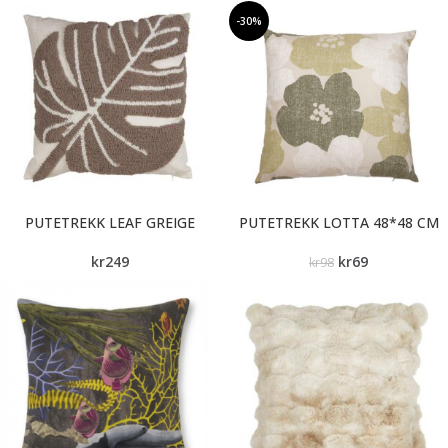
-30%
PUTETREKK LEAF GREIGE
PUTETREKK LOTTA 48*48 CM
kr
249
kr
69
kr
98