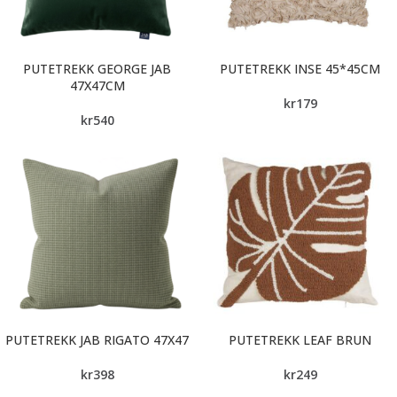
PUTETREKK GEORGE JAB
PUTETREKK INSE 45*45CM
47X47CM
kr
179
kr
540
PUTETREKK JAB RIGATO 47X47
PUTETREKK LEAF BRUN
kr
398
kr
249