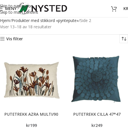
Skip to navigation
MENY
K
Skip to main content
Hjem
Produkter med stikkord «pyntepute»
Side 2
Viser 13–18 av 18 resultater
Vis filter
PUTETREKK AZRA MULTI/90
PUTETREKK CILLA 47*47
kr
199
kr
249