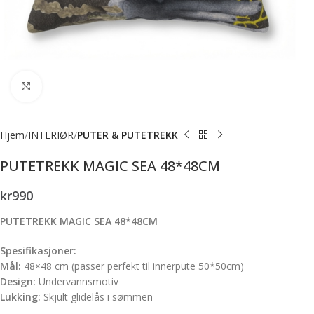
Forstørr bilde
Hjem
INTERIØR
PUTER & PUTETREKK
PUTETREKK MAGIC SEA 48*48CM
kr
990
PUTETREKK MAGIC SEA 48*48CM
Spesifikasjoner:
Mål:
48×48 cm (passer perfekt til innerpute 50*50cm)
Design:
Undervannsmotiv
Lukking:
Skjult glidelås i sømmen