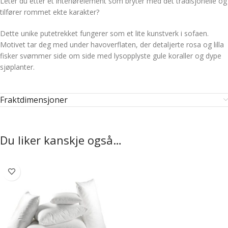
Leter du etter et interiørelement som bryter med det tradisjonelle og
tilfører rommet ekte karakter?
Dette unike putetrekket fungerer som et lite kunstverk i sofaen.
Motivet tar deg med under havoverflaten, der detaljerte rosa og lilla
fisker svømmer side om side med lysopplyste gule koraller og dype
sjøplanter.
Fraktdimensjoner
Du liker kanskje også…