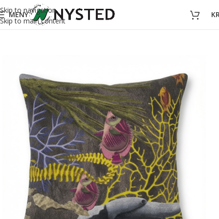
Skip to navigation
MENY
K
Skip to main content