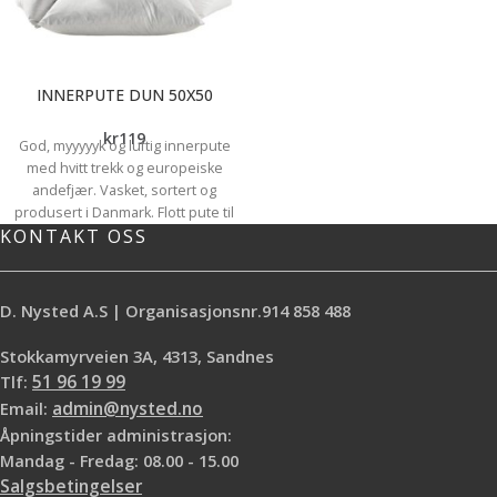
INNERPUTE DUN 50X50
kr
119
God, myyyyyk og luftig innerpute
med hvitt trekk og europeiske
andefjær. Vasket, sortert og
produsert i Danmark. Flott pute til
KONTAKT OSS
pynteputetrekk som stæsj i sofa,
seng eller stol. Str. 50 x 50cm
D. Nysted A.S | Organisasjonsnr.914 858 488
Stokkamyrveien 3A, 4313, Sandnes
Tlf:
51 96 19 99
Email:
admin@nysted.no
Åpningstider administrasjon:
Mandag - Fredag: 08.00 - 15.00
Salgsbetingelser