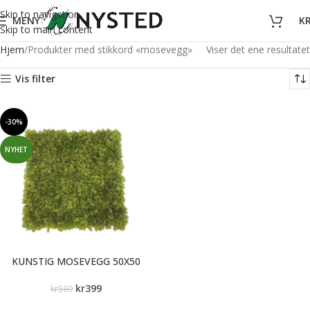
Skip to navigation
MENY
K
Skip to main content
Hjem
Produkter med stikkord «mosevegg»
Viser det ene resultatet
Vis filter
-30%
NYHET
KUNSTIG MOSEVEGG 50X50
kr
399
kr
569