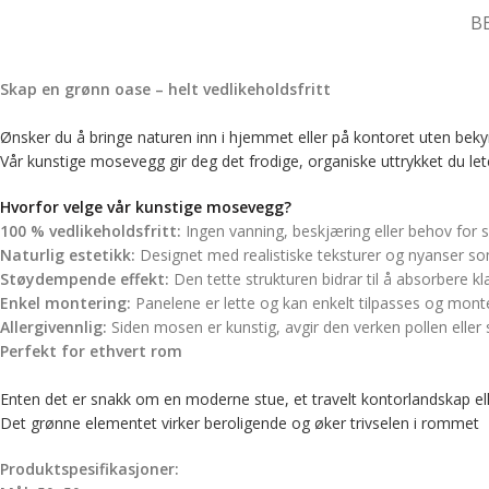
B
Skap en grønn oase – helt vedlikeholdsfritt
Ønsker du å bringe naturen inn i hjemmet eller på kontoret uten bekym
Vår kunstige mosevegg gir deg det frodige, organiske uttrykket du lete
Hvorfor velge vår kunstige mosevegg?
100 % vedlikeholdsfritt:
Ingen vanning, beskjæring eller behov for so
Naturlig estetikk:
Designet med realistiske teksturer og nyanser so
Støydempende effekt:
Den tette strukturen bidrar til å absorbere k
Enkel montering:
Panelene er lette og kan enkelt tilpasses og mont
Allergivennlig:
Siden mosen er kunstig, avgir den verken pollen eller s
Perfekt for ethvert rom
Enten det er snakk om en moderne stue, et travelt kontorlandskap eller
Det grønne elementet virker beroligende og øker trivselen i rommet
Produktspesifikasjoner: