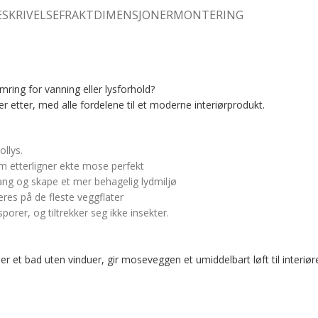
ESKRIVELSE
FRAKTDIMENSJONER
MONTERING
ring for vanning eller lysforhold?
r etter, med alle fordelene til et moderne interiørprodukt.
llys.
m etterligner ekte mose perfekt
lang og skape et mer behagelig lydmiljø
eres på de fleste veggflater
porer, og tiltrekker seg ikke insekter.
 et bad uten vinduer, gir moseveggen et umiddelbart løft til interiøre