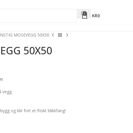
0
KR
0
NSTIG MOSEVEGG 50X50
EGG 50X50
cm
 vegg.
gg og blir fort et friskt blikkfang!