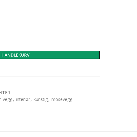
I HANDLEKURV
NTER
n vegg
,
interiør
,
kunstig
,
mosevegg