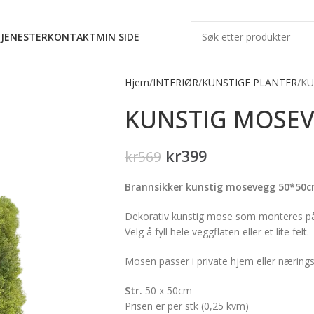
JENESTER
KONTAKT
MIN SIDE
Hjem
INTERIØR
KUNSTIGE PLANTER
KU
KUNSTIG MOSEV
kr
399
kr
569
Brannsikker kunstig mosevegg 50*50
Dekorativ kunstig mose som monteres på
Velg å fyll hele veggflaten eller et lite felt.
Mosen passer i private hjem eller næringsby
Str.
50 x 50cm
Prisen er per stk (0,25 kvm)