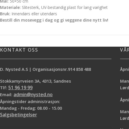
Mål:
50×50 cm
Materiale:
Slitesterk, UV-bestandig plast for lang varighet
Bruk:
Innendørs eller utendørs
Bestill din mosevegg i dag og gi veggene dine nytt liv!
KONTAKT OSS
VÅ
D. Nysted A.S | Organisasjonsnr.914 858 488
Åpni
Stokkamyrveien 3A, 4313, Sandnes
Mand
Tlf:
51 96 19 99
Lø
Email:
admin@nysted.no
Åpni
Åpningstider administrasjon:
Mandag - Fredag: 08.00 - 15.00
Mand
Salgsbetingelser
Lørd