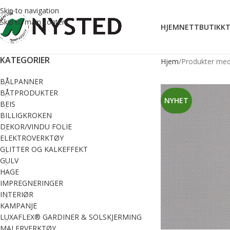
Skip to navigation
Skip to main content
HJEM
NETTBUTIKK
T
KATEGORIER
Hjem
Produkter med 
BÅLPANNER
BÅTPRODUKTER
NYHET
BEIS
BILLIGKROKEN
DEKOR/VINDU FOLIE
ELEKTROVERKTØY
GLITTER OG KALKEFFEKT
GULV
HAGE
IMPREGNERINGER
INTERIØR
KAMPANJE
LUXAFLEX® GARDINER & SOLSKJERMING
MALERVERKTØY