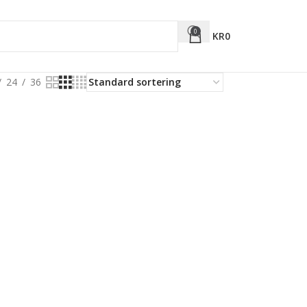
0
KR
0
24
36