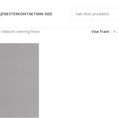
JENESTER
KONTAKT
MIN SIDE
stikkord «herring flow»
Vise fram
9