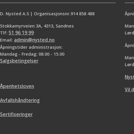
D. Nysted A.S | Organisasjonsnr.914 858 488
Åpni
Stokkamyrveien 3A, 4313, Sandnes
Mand
Tlf:
51 96 19 99
Lø
Email:
admin@nysted.no
Åpni
Åpningstider administrasjon:
Mandag - Fredag: 08.00 - 15.00
Mand
Salgsbetingelser
Lørd
Nys
Åpenhetsloven
Vil 
Avfallshåndtering
Sertifiseringer