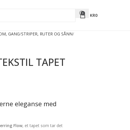
0
KR
0
ROM, GANG
STRIPER, RUTER OG SÅNN
EKSTIL TAPET
derne eleganse med
erring Flow
, et tapet som tar det