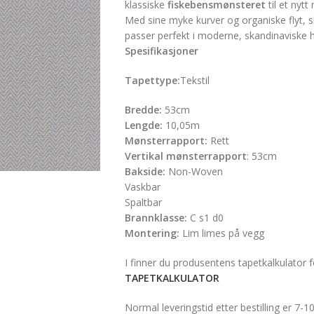
klassiske
fiskebensmønsteret
til et nytt 
Med sine myke kurver og organiske flyt, 
passer perfekt i moderne, skandinaviske 
Spesifikasjoner
Tapettype:
Tekstil
Bredde:
53cm
Lengde:
10,05m
Mønsterrapport:
Rett
Vertikal mønsterrapport
: 53cm
Bakside:
Non-Woven
Vaskbar
Spaltbar
Brannklasse:
C s1 d0
Montering:
Lim limes på vegg
I finner du produsentens tapetkalkulator fo
TAPETKALKULATOR
Normal leveringstid etter bestilling er 7-1