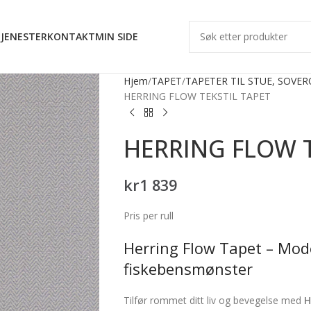
JENESTER
KONTAKT
MIN SIDE
Hjem
TAPET
TAPETER TIL STUE, SOVE
HERRING FLOW TEKSTIL TAPET
HERRING FLOW T
kr
1 839
Pris per rull
Herring Flow Tapet – Mo
fiskebensmønster
Tilfør rommet ditt liv og bevegelse med
H