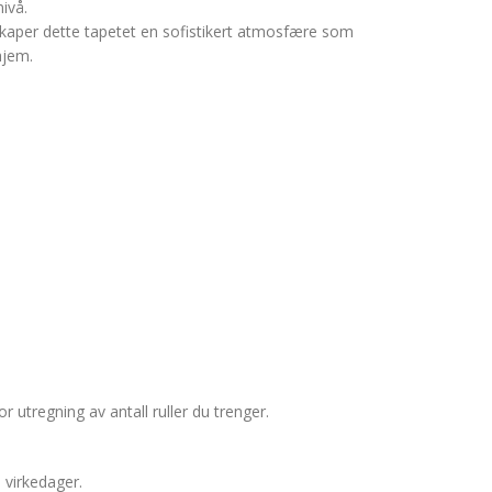
nivå.
skaper dette tapetet en sofistikert atmosfære som
hjem.
r utregning av antall ruller du trenger.
0 virkedager.