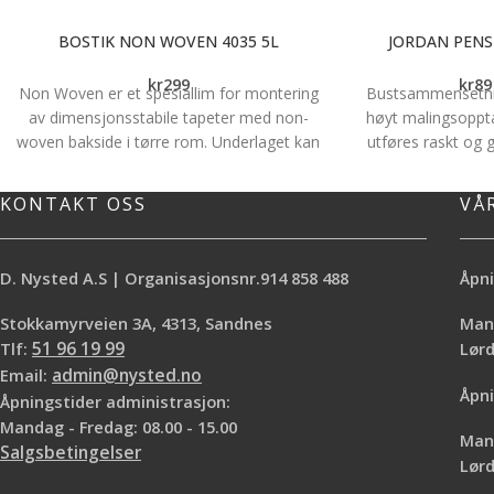
BOSTIK NON WOVEN 4035 5L
JORDAN PENS
kr
299
kr
89
Non Woven er et spesiallim for montering
Bustsammensetnin
av dimensjonsstabile tapeter med non-
høyt malingsoppta
woven bakside i tørre rom. Underlaget kan
utføres raskt og gi
være sugende som gips-, spon- og
Det ergonomiske 
trefiberplater, betong eller puss eller tette
grepsalternativer 
KONTAKT OSS
VÅ
malte underlag. Limet kan påføres på
med. *Fint result
veggen eller baksiden av tapetet. OBS!
*Ergonomisk skaf
Limet må ikke brukes til materialer som
Bruksområde: Detal
D. Nysted A.S | Organisasjonsnr.914 858 488
Åpni
skal males. For Non-Woven materialer •
Lister
Enkel å påføre • Høy limstyrke reduserer
Stokkamyrveien 3A, 4313, Sandnes
Mand
risikoen for krymping • Stabile bøtter laget
Tlf:
51 96 19 99
Lø
av resirkulert plast • Godt miljøvalg, M1
Email:
admin@nysted.no
Åpni
Åpningstider administrasjon:
Mandag - Fredag: 08.00 - 15.00
Mand
Salgsbetingelser
Lørd