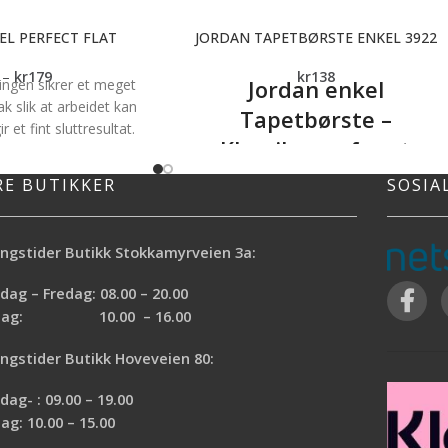
EL PERFECT FLAT
JORDAN TAPETBØRSTE ENKEL 3922
–
kr
179
kr
138
Jordan enkel
gen sikrer et meget
k slik at arbeidet kan
Tapetbørste –
r et fint sluttresultat.
Klassikeren for et
skaftet gir deg flere
og er behagelig å jobbe
boblefritt resultat
RE BUTIKKER
SOSIA
at *Høyt malingsopptak
Børsten er spesielt utviklet for å stryke u
t *Slipper ikke bust
luftbobler og ujevnheter på en skånsom
jer, Dør, Vegg, Vindu,
ngstider Butikk Stokkamyrveien 3a:
måte, noe som gjør den ideell for mer
 og Karmer
ømfintlige tapettyper der en stiv
ag – Fredag: 08.00 – 20.00
tapetstryker kan bli for hard.
rdag: 10.00 – 16.00
ngstider Butikk Hoveveien 80:
ag- : 09.00 – 19.00
ag: 10.00 – 15.00