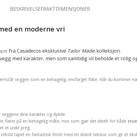
BESKRIVELSE
FRAKTDIMENSJONER
 med en moderne vri
fra Casadecos eksklusive
Tailor Made
-kolleksjon.
tapet
 vegg med karakter, men som samtidig vil beholde et rolig 
fremstår veggen som en behagelig, ensfarget flate. Når du kommer næ
r veggene dine karakter og dybde.
e flater på en behagelig måte, noe som gjør det ideelt for både
stue
t et unikt preg.
kstil tapet en fantastisk finish med en diskré tekstur som gir et eksk