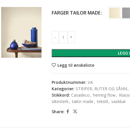
FARGER TAILOR MADE
LEGG 
Legg til ønskeliste
Produktnummer:
I/A
Kategorier:
STRIPER, RUTER OG SÅNN
,
Stikkord:
Casadeco
,
herring flow
,
Klass
slitesterk
,
tailor made
,
tekstil
,
vaskbar
Share: