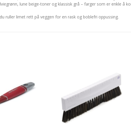
viegrønn, lune beige-toner og klassisk grå – farger som er enkle å k
du ruller limet rett på veggen for en rask og boblefri oppussing.