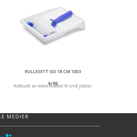
RULLESETT GO 18 CM 1003
TAPETBØR
kr
98
Rullesett av enkel kvalitet til små jobber.
Den myke bust
skjøre tapeter. 
den enkelt kom
inn i hjørner.
gummi gjør bø
LE MEDIER
jobben
t