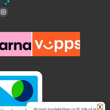
X
Bli med i kundeklubben og få 10% på et