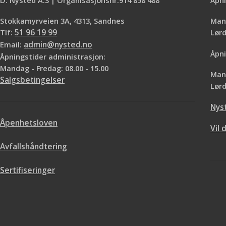
skal males. For Non-Woven materialer •
Lister
Enkel å påføre • Høy limstyrke reduserer
Stokkamyrveien 3A, 4313, Sandnes
Mand
risikoen for krymping • Stabile bøtter laget
Tlf:
51 96 19 99
Lø
av resirkulert plast • Godt miljøvalg, M1
Email:
admin@nysted.no
Åpni
Åpningstider administrasjon:
Mandag - Fredag: 08.00 - 15.00
Mand
Salgsbetingelser
Lørd
Nys
Åpenhetsloven
Vil 
Avfallshåndtering
Sertifiseringer