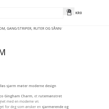
0
KR
0
ROM, GANG
STRIPER, RUTER OG SÅNN
RM
løs sjarm møter moderne design
co Gingham Charm
, et
rutemønstret
gnet med en moderne vri.
lget for deg som ønsker en
sjarmerende og