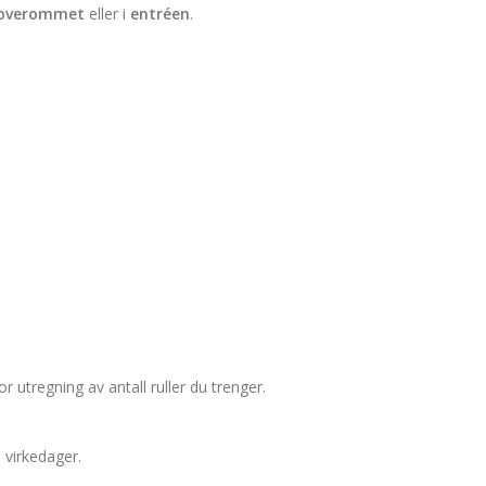
 soverommet
eller i
entréen
.
r utregning av antall ruller du trenger.
0 virkedager.