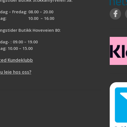
måte, noe som gjør den ideell for mer
 og Karmer
ømfintlige tapettyper der en stiv
ag – Fredag: 08.00 – 20.00
tapetstryker kan bli for hard.
rdag: 10.00 – 16.00
ngstider Butikk Hoveveien 80:
ag- : 09.00 – 19.00
ag: 10.00 – 15.00
ted Kundeklubb
du leie hos oss?