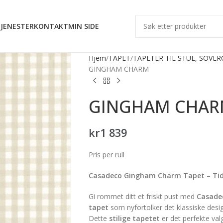
JENESTER
KONTAKT
MIN SIDE
Hjem
TAPET
TAPETER TIL STUE, SOVE
GINGHAM CHARM
GINGHAM CHA
kr
1 839
Pris per rull
Casadeco Gingham Charm Tapet – Tid
Gi rommet ditt et friskt pust med
Casade
tapet
som nyfortolker det klassiske desi
Dette
stilige tapetet
er det perfekte va