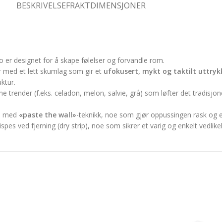
BESKRIVELSE
FRAKTDIMENSJONER
er designet for å skape følelser og forvandle rom.
r med et lett skumlag som gir et
ufokusert, mykt og taktilt uttryk
ktur.
e trender (f.eks. celadon, melon, salvie, grå) som løfter det tradisjo
pp med
«paste the wall»
-teknikk, noe som gjør oppussingen rask og ef
spes ved fjerning (dry strip), noe som sikrer et varig og enkelt vedli