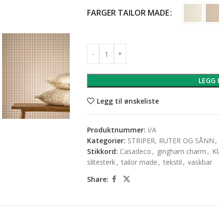
FARGER TAILOR MADE
LEGG 
Legg til ønskeliste
Produktnummer:
I/A
Kategorier:
STRIPER, RUTER OG SÅNN
,
Stikkord:
Casadeco
,
gingham charm
,
Kl
slitesterk
,
tailor made
,
tekstil
,
vaskbar
Share: