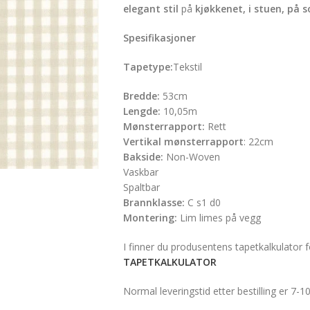
elegant stil
på
kjøkkenet, i stuen, på
Spesifikasjoner
Tapetype:
Tekstil
Bredde:
53cm
Lengde:
10,05m
Mønsterrapport:
Rett
Vertikal mønsterrapport
: 22cm
Bakside:
Non-Woven
Vaskbar
Spaltbar
Brannklasse:
C s1 d0
Montering:
Lim limes på vegg
I finner du produsentens tapetkalkulator fo
TAPETKALKULATOR
Normal leveringstid etter bestilling er 7-1