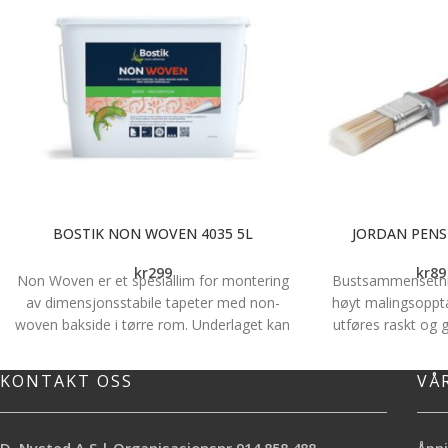
BOSTIK NON WOVEN 4035 5L
JORDAN PENS
kr
299
kr
89
Non Woven er et spesiallim for montering
Bustsammensetnin
av dimensjonsstabile tapeter med non-
høyt malingsoppta
woven bakside i tørre rom. Underlaget kan
utføres raskt og gi
være sugende som gips-, spon- og
Det ergonomiske 
trefiberplater, betong eller puss eller tette
grepsalternativer 
KONTAKT OSS
VÅ
malte underlag. Limet kan påføres på
med. *Fint result
veggen eller baksiden av tapetet. OBS!
*Ergonomisk skaf
Limet må ikke brukes til materialer som
Bruksområde: Detal
D. Nysted A.S | Organisasjonsnr.914 858 488
Åpni