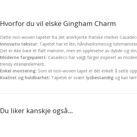
Hvorfor du vil elske Gingham Charm
Dette non-woven tapetet fra det anerkjente franske merket Casadeco 
Innovativ tekstur:
Tapetet har et lite, håndverksmessig rutemønste
Det er ikke bare et flatt mønster, men en opplevelse av dybde og stru
Moderne fargepalett:
Casadeco har valgt farger inspirert av modern
trendy interiørelement.
Enkel montering:
Som et non-woven tapet er det enkelt å sette o
Kvalitet og holdbarhet:
Tapetet er svært
lysbestandig
og kan tørri
Du liker kanskje også…