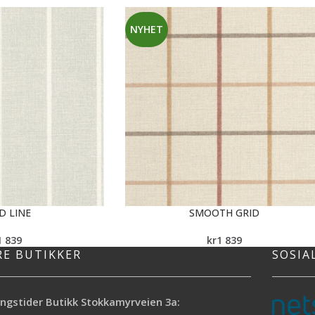
NYHET
D LINE
SMOOTH GRID
1 839
kr
1 839
RE BUTIKKER
SOSIA
ngstider Butikk Stokkamyrveien 3a: