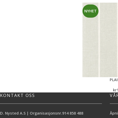
NYHET
PLAI
kr
KONTAKT OSS
VÅ
D. Nysted A.S | Organisasjonsnr.914 858 488
Åpni