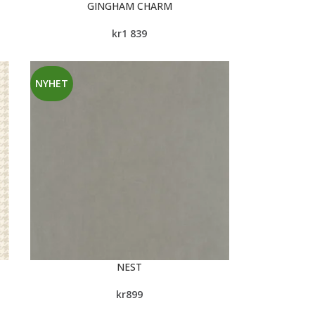
GINGHAM CHARM
kr
1 839
NYHET
NEST
kr
899