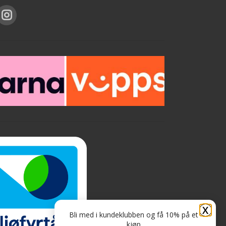
X
Bli med i kundeklubben og få 10% på et
kjøp