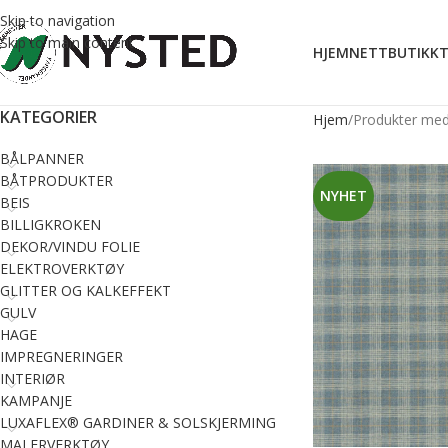
Skip to navigation
Skip to main content
HJEM
NETTBUTIKK
T
KATEGORIER
Hjem
Produkter med 
BÅLPANNER
BÅTPRODUKTER
NYHET
BEIS
BILLIGKROKEN
DEKOR/VINDU FOLIE
ELEKTROVERKTØY
GLITTER OG KALKEFFEKT
GULV
HAGE
IMPREGNERINGER
INTERIØR
KAMPANJE
LUXAFLEX® GARDINER & SOLSKJERMING
MALERVERKTØY