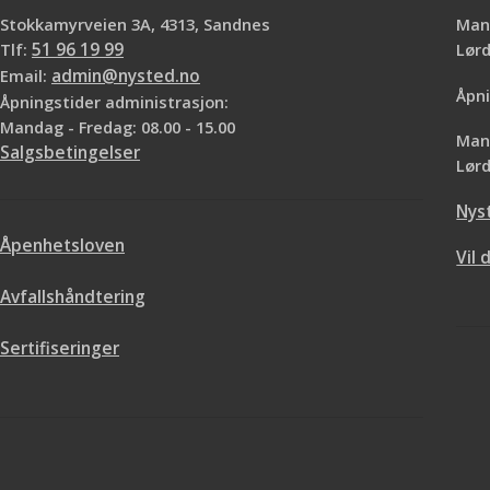
Stokkamyrveien 3A, 4313, Sandnes
Mand
Tlf:
51 96 19 99
Lø
Email:
admin@nysted.no
Åpni
Åpningstider administrasjon:
Mandag - Fredag: 08.00 - 15.00
Mand
Salgsbetingelser
Lørd
Nys
Åpenhetsloven
Vil 
Avfallshåndtering
Sertifiseringer