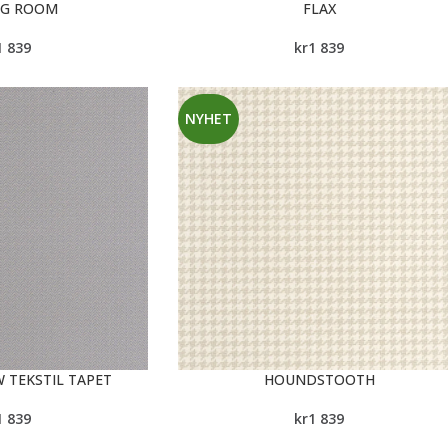
NG ROOM
FLAX
1 839
kr
1 839
NYHET
 TEKSTIL TAPET
HOUNDSTOOTH
1 839
kr
1 839