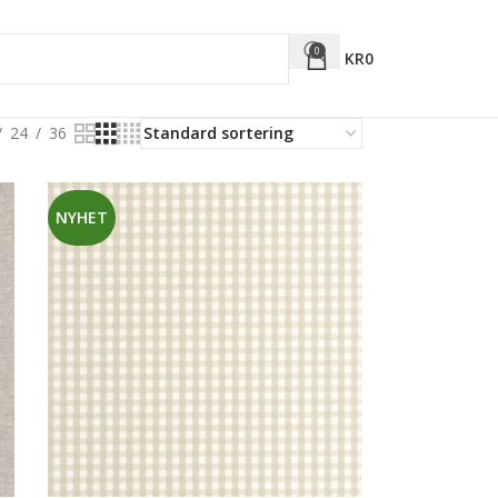
0
KR
0
24
36
NYHET