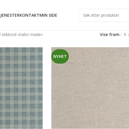
JENESTER
KONTAKT
MIN SIDE
stikkord «tailor made»
Vise fram
9
NYHET