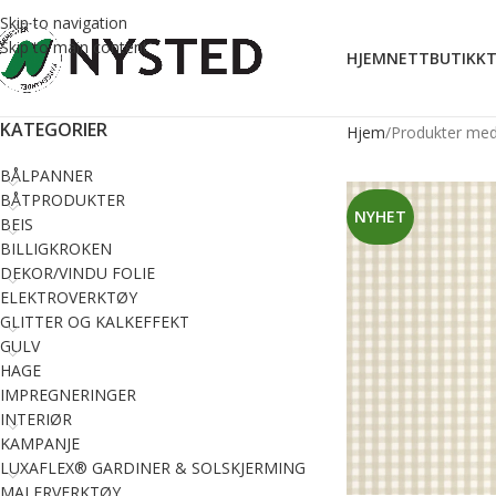
Skip to navigation
Skip to main content
HJEM
NETTBUTIKK
T
KATEGORIER
Hjem
Produkter med
BÅLPANNER
BÅTPRODUKTER
NYHET
BEIS
BILLIGKROKEN
DEKOR/VINDU FOLIE
ELEKTROVERKTØY
GLITTER OG KALKEFFEKT
GULV
HAGE
IMPREGNERINGER
INTERIØR
KAMPANJE
LUXAFLEX® GARDINER & SOLSKJERMING
MALERVERKTØY