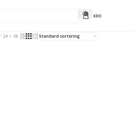
0
KR
0
24
36