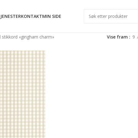
JENESTER
KONTAKT
MIN SIDE
 stikkord «gingham charm»
Vise fram
9