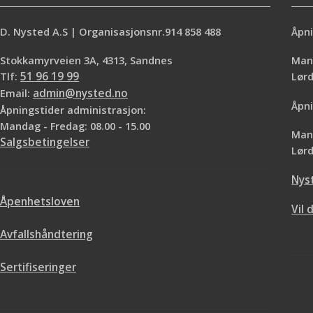
D. Nysted A.S | Organisasjonsnr.914 858 488
Åpni
Stokkamyrveien 3A, 4313, Sandnes
Mand
Tlf:
51 96 19 99
Lø
Email:
admin@nysted.no
Åpni
Åpningstider administrasjon:
Mandag - Fredag: 08.00 - 15.00
Mand
Salgsbetingelser
Lørd
Nys
Åpenhetsloven
Vil 
Avfallshåndtering
Sertifiseringer