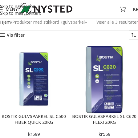
Skip to navigation
MENY
K
Skip to main content
Hjem
Produkter med stikkord «gulvsparkel»
Viser alle 3 resultater
Vis filter
BOSTIK GULVSPARKEL SL C500
BOSTIK GULVSPARKEL SL C620
FIBER QUICK 20KG
FLEXI 20KG
kr
599
kr
559