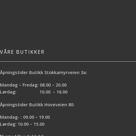
Gipsplater • Klinker/stein • Tre og
sponplate • Egnet for elektrisk og
vannbåren gulvvarme *De angitte
tørketidene forutsetter +20 °C
maks. 50 % RF og en viss utskifting
av luft samt at RF i underlaget er
mindre enn 85 %
VÅRE BUTIKKER
Åpningstider Butikk Stokkamyrveien 3a:
Mandag – Fredag: 08.00 – 20.00
Lørdag: 10.00 – 16.00
Åpningstider Butikk Hoveveien 80:
Mandag- : 09.00 – 19.00
Lørdag: 10.00 – 15.00