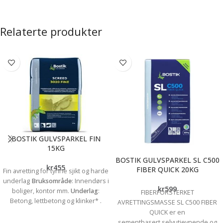
Relaterte produkter
BOSTIK GULVSPARKEL FIN
15KG
BOSTIK GULVSPARKEL SL C500
kr
455
FIBER QUICK 20KG
Fin avretting for tynne sjikt og harde
underlag
Bruksområde
: Innendørs i
kr
599
boliger, kontor mm.
Underlag
:
FIBERFORSTERKET
Betong, lettbetong og klinker* .
AVRETTINGSMASSE SL C500 FIBER
Sjikttykkelse
: 5-30 mm
Brukstid
: Ca
QUICK er en
15 min Kan belegges: 1 døgn per
sementbasert,selvutjevnende og