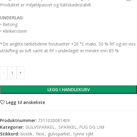
Produktet er miljøtilpasset og fuktskadestabilt.
UNDERLAG:
• Betong
• Klinker/stein
*De angitte tørketidene forutsetter +20 °C maks. 50 % RF og en viss
utskifting av luft samt at RF i underlaget er mindre enn 85 %
LEGG I HANDLEKURV
Legg til ønskeliste
Produktnummer:
7311020081409
Kategorier:
GULVSPARKEL
,
SPARKEL, FUG OG LIM
Stikkord:
bostik
,
flexi
,
gulvsparkel
,
tynne sjikt