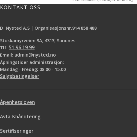
mm sjikttykkelse** Trykkfasthet: C
pumpbar avrettingsmasse som kan
KONTAKT OSS
25
belegges tidlig. Produktet er ment
som underlag for tepper, linoleum,
PVC, parkett og fliser i boliger,
D. Nysted A.S | Organisasjonsnr.914 858 488
kontorer, sykehus, skoler etc. og
kan også brukes for flytende
Stokkamyrveien 3A, 4313, Sandnes
konstruksjoner i tørre rom.
Tlf:
51 96 19 99
Sparkelens høye overflatestyrke på
Email:
admin@nysted.no
1,5 MPa bidrar også til et egnet
underlag for massive tregulv
Åpningstider administrasjon:
forutsatt at sparkelkonstruksjonen
Mandag - Fredag: 08.00 - 15.00
hviler på et betongunderlag.
Salgsbetingelser
Sparkelen får jevn og solid
overflate. Videre behandling
vurderes ut ifra hva som skal
monteres oppå. Produktet er
Åpenhetsloven
miljøtilpasset og fuktskadestabilt.
Produsentens limanbefalinger skal
alltid følges med hensyn til
Avfallshåndtering
fuktighet, overflatestyrke etc. for
underlaget hvor produktet skal
Sertifiseringer
belegges.
UNDERLAG:
• Betong •