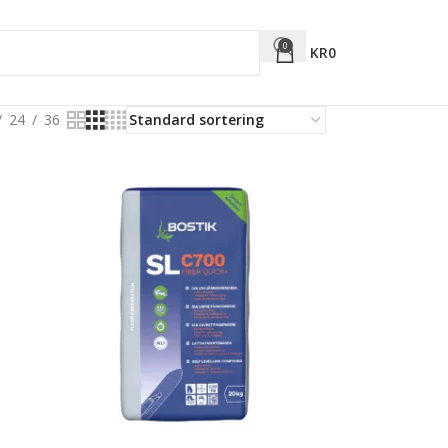
0
KR
0
24
36