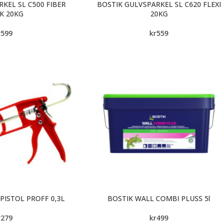
KEL SL C500 FIBER
BOSTIK GULVSPARKEL SL C620 FLEXI
K 20KG
20KG
r
599
kr
559
PISTOL PROFF 0,3L
BOSTIK WALL COMBI PLUSS 5l
r
279
kr
499