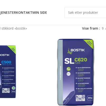
JENESTER
KONTAKT
MIN SIDE
stikkord «bostik»
Vise fram
9