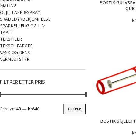
BOSTIK GULVSPAR
MALING
QUIC
OLJE, LAKK &SPRAY
SKADEDYRBEKJEMPELSE
k
SPARKEL, FUG OG LIM
TAPET
TEKSTILER
TEKSTILFARGER
VASK OG RENS
VERNEUTSTYR
FILTRER ETTER PRIS
Pris:
kr140
—
kr640
FILTRER
BOSTIK SKJELETT
k