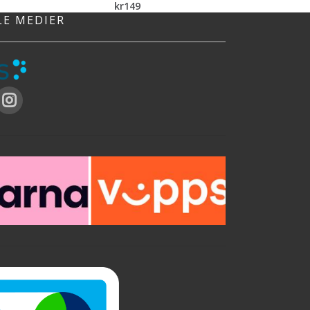
kr
149
LE MEDIER