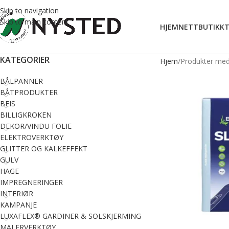
Skip to navigation
Skip to main content
HJEM
NETTBUTIKK
T
KATEGORIER
Hjem
Produkter med 
BÅLPANNER
BÅTPRODUKTER
BEIS
BILLIGKROKEN
DEKOR/VINDU FOLIE
ELEKTROVERKTØY
GLITTER OG KALKEFFEKT
GULV
HAGE
IMPREGNERINGER
INTERIØR
KAMPANJE
LUXAFLEX® GARDINER & SOLSKJERMING
MALERVERKTØY