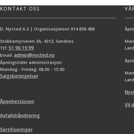
KONTAKT OSS
VÅ
D. Nysted A.S | Organisasjonsnr.914 858 488
Åpni
Stokkamyrveien 3A, 4313, Sandnes
Mand
Tlf:
51 96 19 99
Lø
Email:
admin@nysted.no
Åpni
Åpningstider administrasjon:
Mandag - Fredag: 08.00 - 15.00
Mand
Salgsbetingelser
Lørd
Nys
Åpenhetsloven
Vil 
Avfallshåndtering
Sertifiseringer