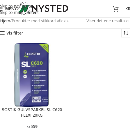
Skip to navigation
MENY
K
Skip to main content
Hjem
Produkter med stikkord «flexi»
Viser det ene resultatet
Vis filter
BOSTIK GULVSPARKEL SL C620
FLEXI 20KG
kr
559