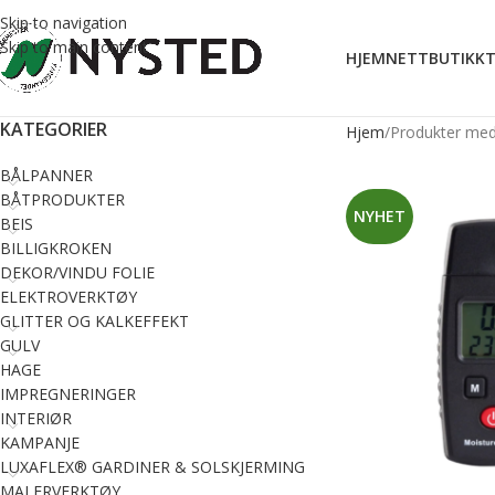
Skip to navigation
Skip to main content
HJEM
NETTBUTIKK
T
KATEGORIER
Hjem
Produkter med 
BÅLPANNER
BÅTPRODUKTER
NYHET
BEIS
BILLIGKROKEN
DEKOR/VINDU FOLIE
ELEKTROVERKTØY
GLITTER OG KALKEFFEKT
GULV
HAGE
IMPREGNERINGER
INTERIØR
KAMPANJE
LUXAFLEX® GARDINER & SOLSKJERMING
MALERVERKTØY