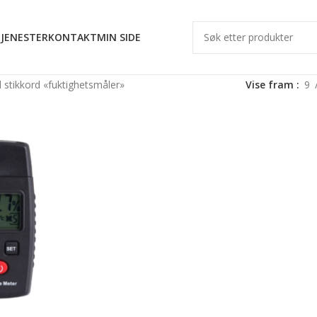
JENESTER
KONTAKT
MIN SIDE
stikkord «fuktighetsmåler»
Vise fram
9