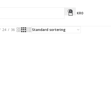
0
KR
0
24
36