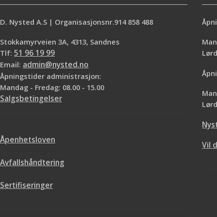
D. Nysted A.S | Organisasjonsnr.914 858 488
Åpni
Stokkamyrveien 3A, 4313, Sandnes
Mand
Tlf:
51 96 19 99
Lø
Email:
admin@nysted.no
Åpni
Åpningstider administrasjon:
Mandag - Fredag: 08.00 - 15.00
Mand
Salgsbetingelser
Lørd
Nys
Åpenhetsloven
Vil 
Avfallshåndtering
Sertifiseringer