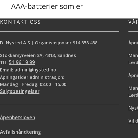
AAA-batterier som er
spesielt utviklet for
KONTAKT OSS
VÅ
utstyr med høyt
energiforbruk.
D. Nysted A.S | Organisasjonsnr.914 858 488
Åpni
For eksempel fuktmåler, leker eller
lommelykter. Batteriene har opptil 10%
Stokkamyrveien 3A, 4313, Sandnes
Mand
høyere effektivitet enn lignende effektive
Tlf:
51 96 19 99
Lø
batterier. Levert i pakke med 4 stk
Email:
admin@nysted.no
Åpni
Åpningstider administrasjon:
Mandag - Fredag: 08.00 - 15.00
Mand
Salgsbetingelser
Lørd
Nys
Åpenhetsloven
Vil 
Avfallshåndtering