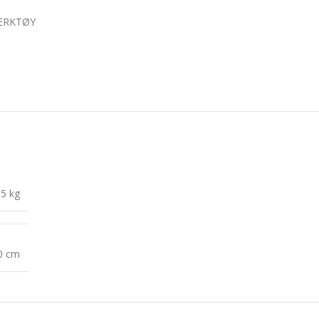
VERKTØY
,5 kg
10 cm