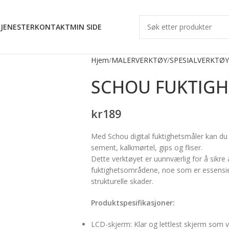
JENESTER
KONTAKT
MIN SIDE
Hjem
MALERVERKTØY
SPESIALVERKTØY
SCHOU FUKTIGH
kr
189
Med Schou digital fuktighetsmåler kan du e
sement, kalkmørtel, gips og fliser.
Dette verktøyet er uunnværlig for å sikre 
fuktighetsområdene, noe som er essensi
strukturelle skader.
Produktspesifikasjoner:
LCD-skjerm: Klar og lettlest skjerm som v