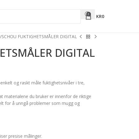
0
KR
0
SCHOU FUKTIGHETSMÅLER DIGITAL
ETSMÅLER DIGITAL
nkelt og raskt måle fuktighetsnivåer i tre,
at materialene du bruker er innenfor de riktige
elt for å unngå problemer som mugg og
iser presise målinger.