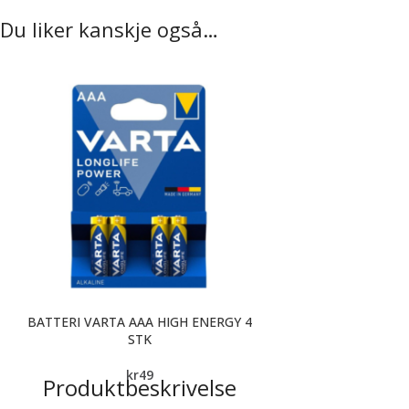
Du liker kanskje også…
BATTERI VARTA AAA HIGH ENERGY 4
STK
kr
49
Produktbeskrivelse