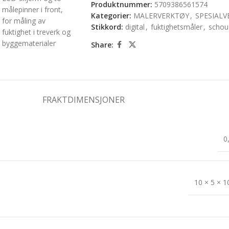
Produktnummer:
5709386561574
Kategorier:
MALERVERKTØY
,
SPESIAL
Stikkord:
digital
,
fuktighetsmåler
,
schou
Share:
FRAKTDIMENSJONER
0
10 × 5 × 