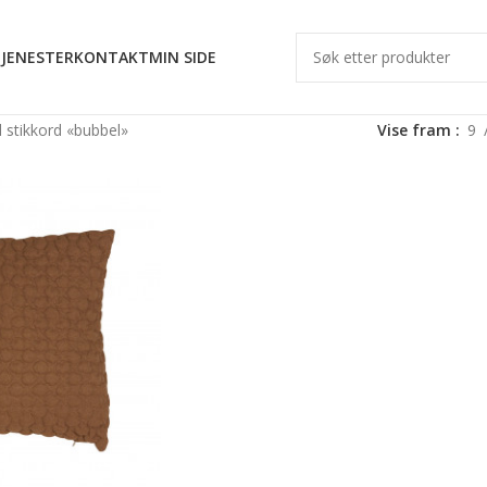
JENESTER
KONTAKT
MIN SIDE
 stikkord «bubbel»
Vise fram
9