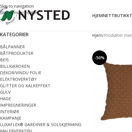
Skip to navigation
Skip to main content
HJEM
NETTBUTIKK
T
KATEGORIER
Hjem
Produkter med
BÅLPANNER
BÅTPRODUKTER
-50%
BEIS
BILLIGKROKEN
DEKOR/VINDU FOLIE
ELEKTROVERKTØY
GLITTER OG KALKEFFEKT
GULV
HAGE
IMPREGNERINGER
INTERIØR
KAMPANJE
LUXAFLEX® GARDINER & SOLSKJERMING
MALERVERKTØY