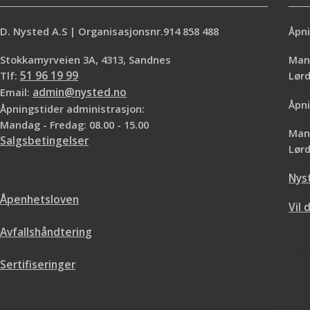
D. Nysted A.S | Organisasjonsnr.914 858 488
Åpni
Stokkamyrveien 3A, 4313, Sandnes
Mand
Tlf:
51 96 19 99
Lø
Email:
admin@nysted.no
Åpni
Åpningstider administrasjon:
Mandag - Fredag: 08.00 - 15.00
Mand
Salgsbetingelser
Lørd
Nys
Åpenhetsloven
Vil 
Avfallshåndtering
Sertifiseringer