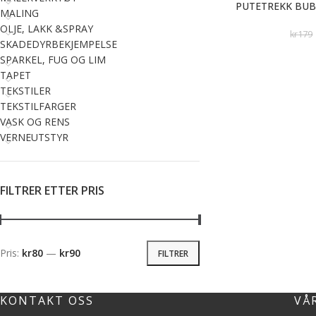
PUTETREKK BUB
MALING
OLJE, LAKK &SPRAY
kr
179
SKADEDYRBEKJEMPELSE
SPARKEL, FUG OG LIM
TAPET
TEKSTILER
TEKSTILFARGER
VASK OG RENS
VERNEUTSTYR
FILTRER ETTER PRIS
Pris:
kr80
—
kr90
FILTRER
KONTAKT OSS
VÅ