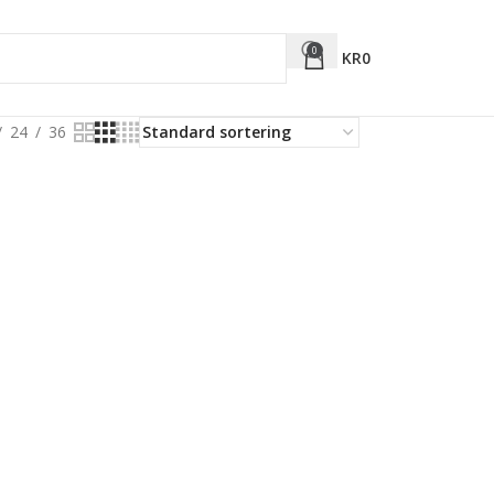
0
KR
0
24
36