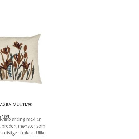
AZRA MULTI/90
r
199
l-/linblanding med en
et brodert mønster som
n livlige struktur. Ulike