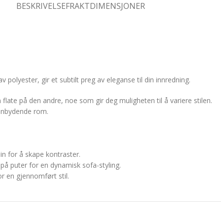
BESKRIVELSE
FRAKTDIMENSJONER
olyester, gir et subtilt preg av eleganse til din innredning.
late på den andre, noe som gir deg muligheten til å variere stilen.
innbydende rom.
in for å skape kontraster.
å puter for en dynamisk sofa-styling.
or en gjennomført stil.