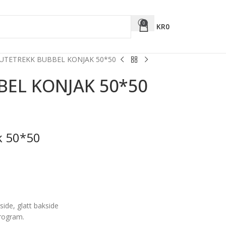
0
KR
0
UTETREKK BUBBEL KONJAK 50*50
BEL KONJAK 50*50
k 50*50
rside, glatt bakside
rogram.