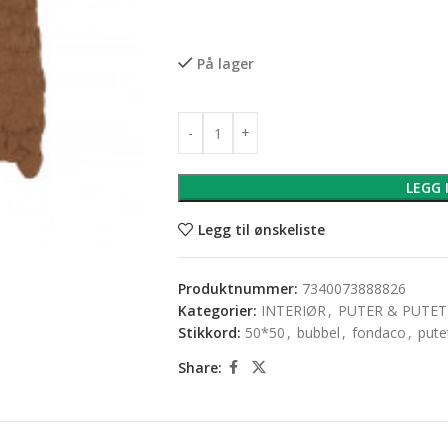
På lager
LEGG 
Legg til ønskeliste
Produktnummer:
7340073888826
Kategorier:
INTERIØR
,
PUTER & PUTE
Stikkord:
50*50
,
bubbel
,
fondaco
,
pute
Share: