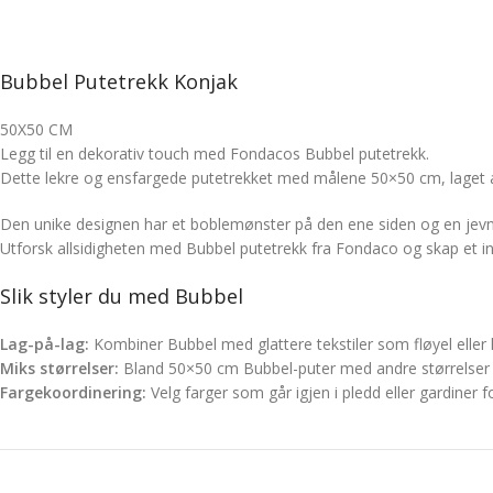
Bubbel Putetrekk Konjak
50X50 CM
Legg til en dekorativ touch med Fondacos Bubbel putetrekk.
Dette lekre og ensfargede putetrekket med målene 50×50 cm, laget av p
Den unike designen har et boblemønster på den ene siden og en jevn f
Utforsk allsidigheten med Bubbel putetrekk fra Fondaco og skap et 
Slik styler du med Bubbel
Lag-på-lag:
Kombiner Bubbel med glattere tekstiler som fløyel eller l
Miks størrelser:
Bland 50×50 cm Bubbel-puter med andre størrelser p
Fargekoordinering:
Velg farger som går igjen i pledd eller gardiner f