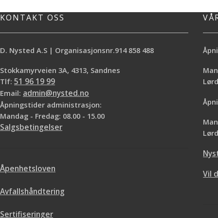
Flott pute til pynteputetrekk som stæsj i
broderiteknikker
sofa, seng eller stol. Str. 50 x 50cm
skape et levende ut
KONTAKT OSS
VÅ
i herlige høstt
dempede rødfarge
grønne nyanser. St
D. Nysted A.S | Organisasjonsnr.914 858 488
Åpni
70% Bomu
Stokkamyrveien 3A, 4313, Sandnes
Mand
Tlf:
51 96 19 99
Lø
Email:
admin@nysted.no
Åpni
Åpningstider administrasjon:
Mandag - Fredag: 08.00 - 15.00
Mand
Salgsbetingelser
Lørd
Nys
Åpenhetsloven
Vil 
Avfallshåndtering
Sertifiseringer