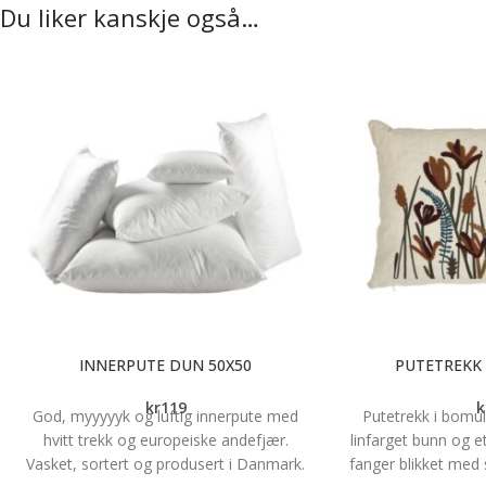
Du liker kanskje også…
INNERPUTE DUN 50X50
PUTETREKK 
kr
119
k
God, myyyyyk og luftig innerpute med
Putetrekk i bomul
hvitt trekk og europeiske andefjær.
linfarget bunn og 
Vasket, sortert og produsert i Danmark.
fanger blikket med si