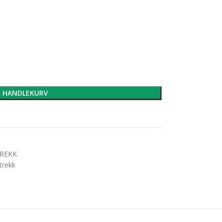
I HANDLEKURV
TREKK
trekk