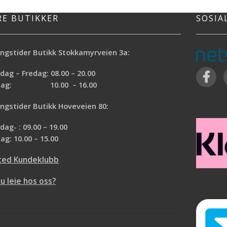
 spiller sammen for å
trykk. Fargeskalaen går
RE BUTIKKER
SOSIA
oner, med innslag av
r, brent oransje og
r. 40x 60cm Materiale:
ngstider Butikk Stokkamyrveien 3a:
ll, 30% Lin
ag – Fredag: 08.00 – 20.00
rdag: 10.00 – 16.00
ngstider Butikk Hoveveien 80:
ag- : 09.00 – 19.00
ag: 10.00 – 15.00
ted Kundeklubb
du leie hos oss?