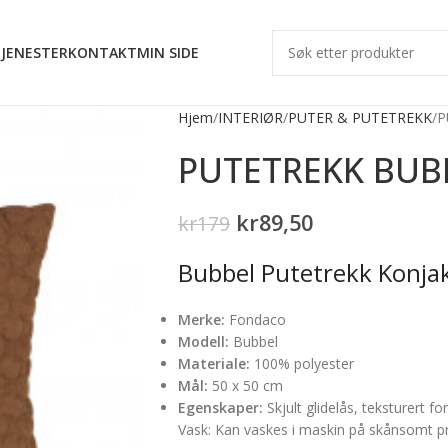
JENESTER
KONTAKT
MIN SIDE
Hjem
INTERIØR
PUTER & PUTETREKK
P
PUTETREKK BUB
kr
89,50
kr
179
Bubbel Putetrekk Konja
Merke:
Fondaco
Modell:
Bubbel
Materiale:
100% polyester
Mål:
50 x 50 cm
Egenskaper:
Skjult glidelås, teksturert fo
Vask: Kan vaskes i maskin på skånsomt p