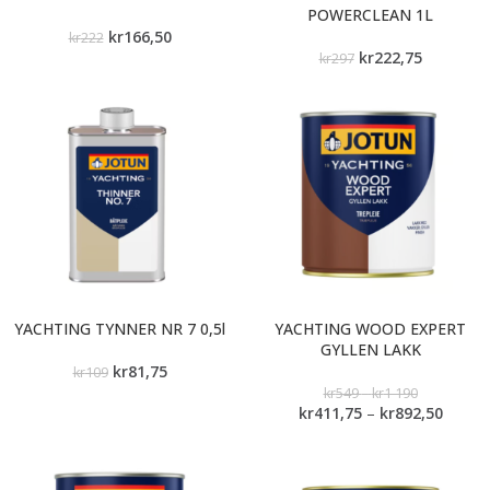
POWERCLEAN 1L
kr
166,50
kr
222
kr
222,75
kr
297
YACHTING TYNNER NR 7 0,5l
YACHTING WOOD EXPERT
GYLLEN LAKK
kr
81,75
kr
109
kr
549
–
kr
1 190
kr
411,75
–
kr
892,50