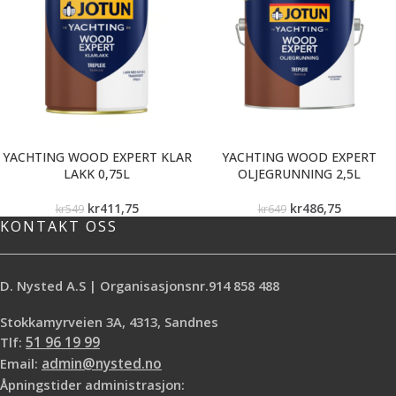
YACHTING WOOD EXPERT KLAR
YACHTING WOOD EXPERT
LAKK 0,75L
OLJEGRUNNING 2,5L
kr
411,75
kr
486,75
kr
549
kr
649
KONTAKT OSS
D. Nysted A.S | Organisasjonsnr.914 858 488
Stokkamyrveien 3A, 4313, Sandnes
Tlf:
51 96 19 99
Email:
admin@nysted.no
Åpningstider administrasjon: