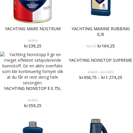
YACHTING MARE NOSTRUM
YACHTING MARINE RUBBING
0,5l
kr
319
kr
239,25
kr
164,25
kr
219
YACHTING NONSTOP SUPREME
kr
609
–
kr
1 699
kr
456,75
–
kr
1 274,25
YACHTING NONSTOP ll 0.75L
kr
479
kr
359,25