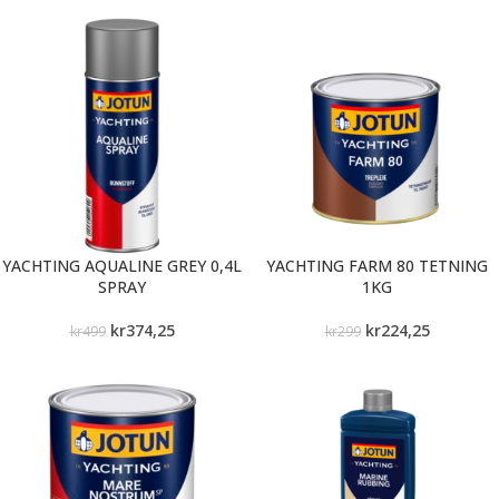
YACHTING AQUALINE GREY 0,4L
YACHTING FARM 80 TETNING
SPRAY
1KG
kr
374,25
kr
224,25
kr
499
kr
299