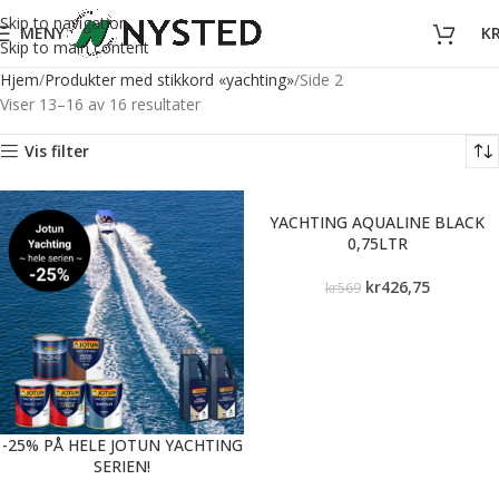
Skip to navigation
MENY
K
Skip to main content
Hjem
Produkter med stikkord «yachting»
Side 2
Viser 13–16 av 16 resultater
Vis filter
YACHTING AQUALINE BLACK
0,75LTR
kr
426,75
kr
569
-25% PÅ HELE JOTUN YACHTING
SERIEN!