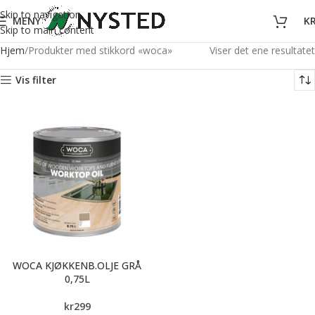
Skip to navigation
MENY
K
Skip to main content
Hjem
Produkter med stikkord «woca»
Viser det ene resultatet
Vis filter
WOCA KJØKKENB.OLJE GRÅ
0,75L
kr
299