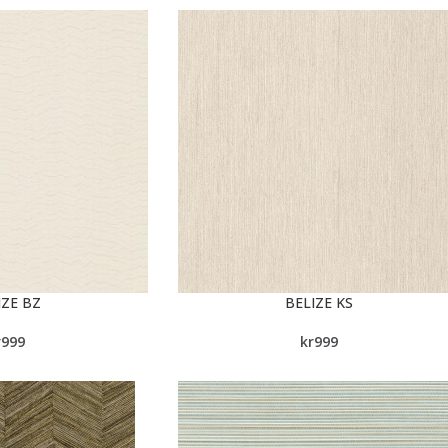
IZE BZ
BELIZE KS
r
999
kr
999