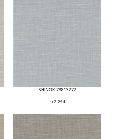
SHINOK 73813272
kr
2 294