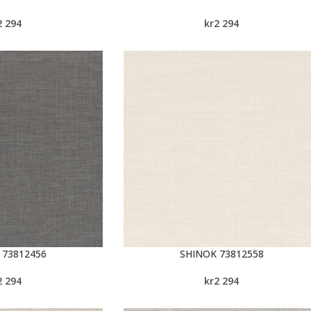
2 294
kr
2 294
 73812456
SHINOK 73812558
2 294
kr
2 294