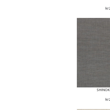
kr
SHINOK
kr