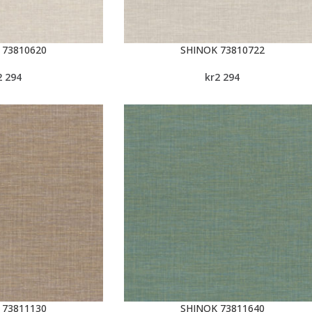
 73810620
SHINOK 73810722
2 294
kr
2 294
 73811130
SHINOK 73811640