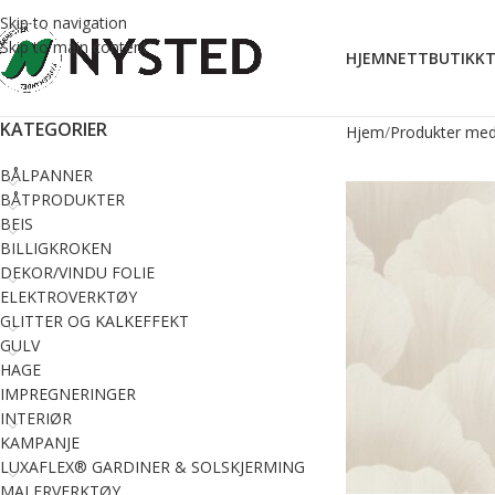
Skip to navigation
Skip to main content
HJEM
NETTBUTIKK
T
KATEGORIER
Hjem
Produkter med 
BÅLPANNER
BÅTPRODUKTER
BEIS
BILLIGKROKEN
DEKOR/VINDU FOLIE
ELEKTROVERKTØY
GLITTER OG KALKEFFEKT
GULV
HAGE
IMPREGNERINGER
INTERIØR
KAMPANJE
LUXAFLEX® GARDINER & SOLSKJERMING
MALERVERKTØY