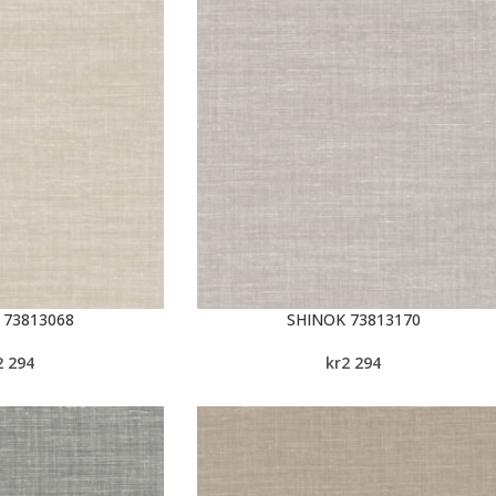
 73813068
SHINOK 73813170
2 294
kr
2 294