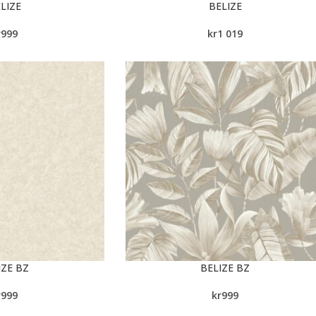
LIZE
BELIZE
r
999
kr
1 019
IZE BZ
BELIZE BZ
r
999
kr
999