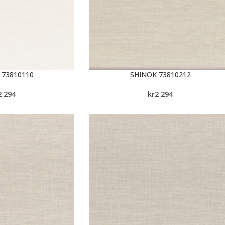
 73810110
SHINOK 73810212
2 294
kr
2 294