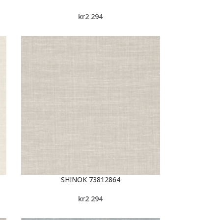
kr
2 294
SHINOK 73812864
kr
2 294