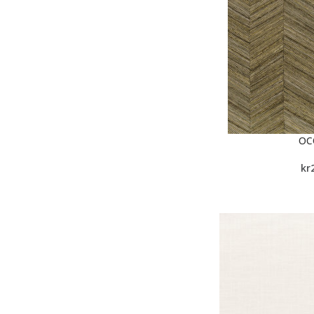
OC
kr