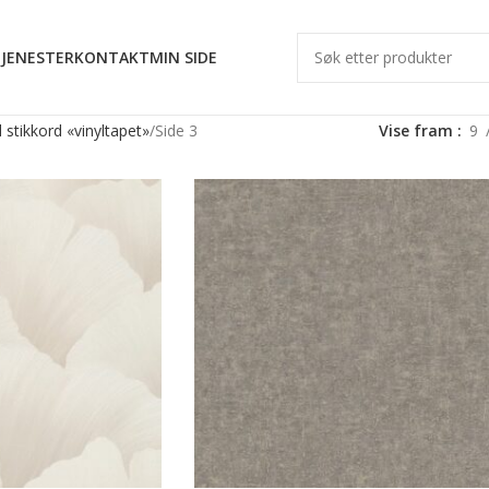
JENESTER
KONTAKT
MIN SIDE
stikkord «vinyltapet»
Side 3
Vise fram
9