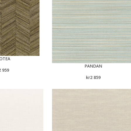
OTEA
PANDAN
2 959
kr
2 859