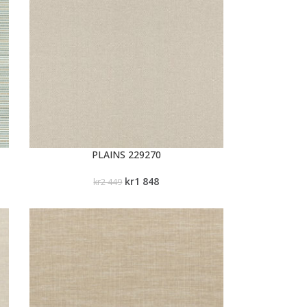
PLAINS 229270
kr
1 848
kr
2 449