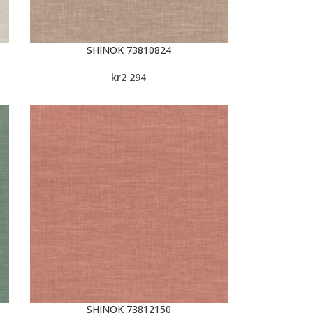
SHINOK 73810824
kr
2 294
SHINOK 73812150