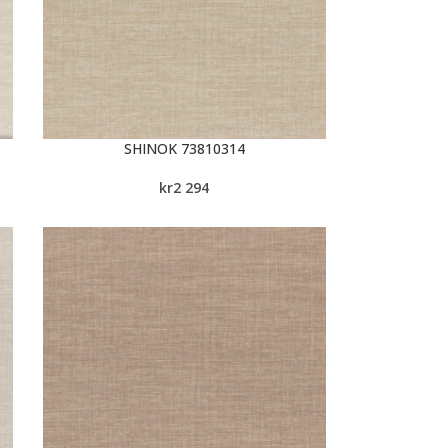
SHINOK 73810314
kr
2 294