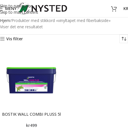
Skip to navigation
MENY
K
Skip to main content
Hjem
Produkter med stikkord «vinyltapet med fiberbakside»
Viser det ene resultatet
Vis filter
BOSTIK WALL COMBI PLUSS 5l
kr
499