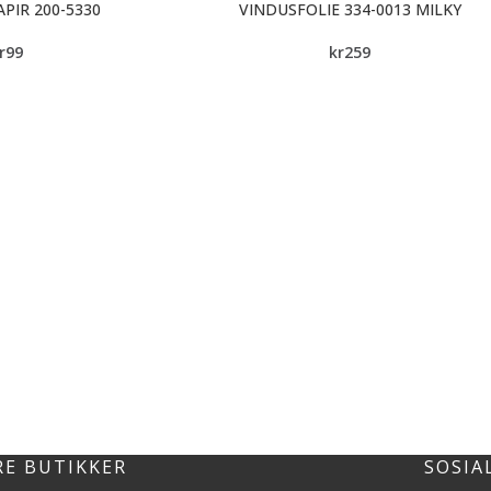
PIR 200-5330
VINDUSFOLIE 334-0013 MILKY
r
99
kr
259
RE BUTIKKER
SOSIA