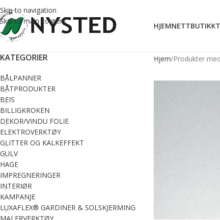
Skip to navigation
Skip to main content
HJEM
NETTBUTIKK
T
KATEGORIER
Hjem
Produkter med 
BÅLPANNER
BÅTPRODUKTER
BEIS
BILLIGKROKEN
DEKOR/VINDU FOLIE
ELEKTROVERKTØY
GLITTER OG KALKEFFEKT
GULV
HAGE
IMPREGNERINGER
INTERIØR
KAMPANJE
LUXAFLEX® GARDINER & SOLSKJERMING
MALERVERKTØY