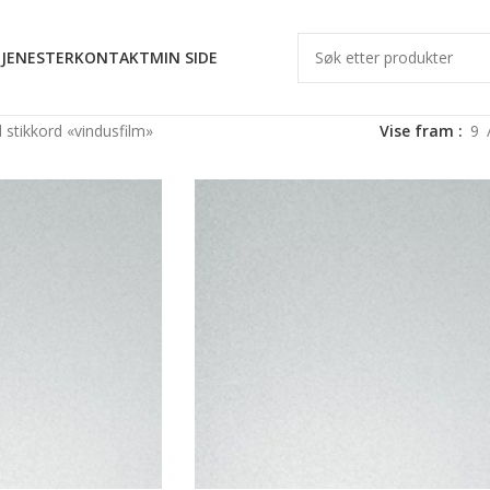
JENESTER
KONTAKT
MIN SIDE
stikkord «vindusfilm»
Vise fram
9