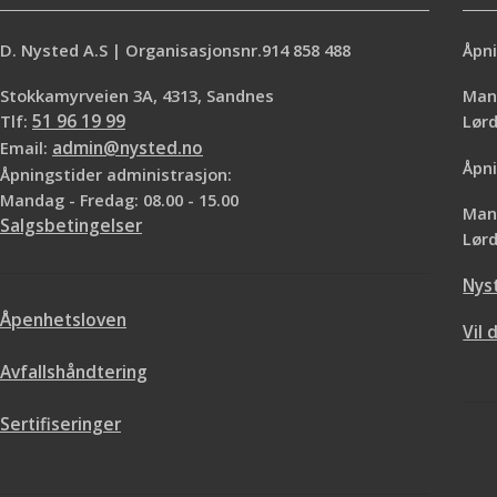
D. Nysted A.S | Organisasjonsnr.914 858 488
Åpni
Stokkamyrveien 3A, 4313, Sandnes
Mand
Tlf:
51 96 19 99
Lø
Email:
admin@nysted.no
Åpni
Åpningstider administrasjon:
Mandag - Fredag: 08.00 - 15.00
Mand
Salgsbetingelser
Lørd
Nys
Åpenhetsloven
Vil 
Avfallshåndtering
Sertifiseringer